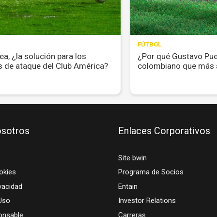
FÚTBOL
a, ¿la solución para los
¿Por qué Gustavo Puer
 de ataque del Club América?
colombiano que más s
sotros
Enlaces Corporativos
Site bwin
okies
Programa de Socios
vacidad
Entain
Uso
Investor Relations
onsable
Carreras