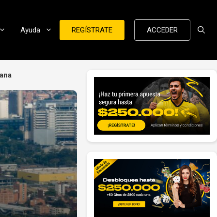
Ayuda
REGÍSTRATE
ACCEDER
iana