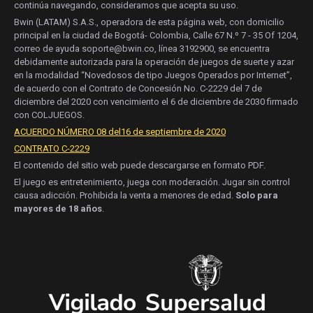
continúa navegando, consideramos que acepta su uso.
Bwin (LATAM) S.A.S., operadora de esta página web, con domicilio
principal en la ciudad de Bogotá- Colombia, Calle 67 N.º 7 - 35 Of 1204,
correo de ayuda soporte@bwin.co, línea 3192900, se encuentra
debidamente autorizada para la operación de juegos de suerte y azar
en la modalidad “Novedosos de tipo Juegos Operados por Internet”,
de acuerdo con el Contrato de Concesión No. C-2229 del 7 de
diciembre del 2020 con vencimiento el 6 de diciembre de 2030 firmado
con COLJUEGOS.
ACUERDO NÚMERO 08 del16 de septiembre de 2020
CONTRATO C-2229
El contenido del sitio web puede descargarse en formato PDF.
El juego es entretenimiento, juega con moderación. Jugar sin control
causa adicción. Prohibida la venta a menores de edad.
Solo para
mayores de 18 años
.