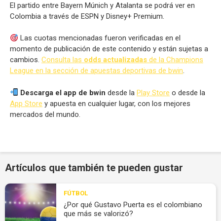
El partido entre Bayern Múnich y Atalanta se podrá ver en
Colombia a través de ESPN y Disney+ Premium.
Las cuotas mencionadas fueron verificadas en el
momento de publicación de este contenido y están sujetas a
cambios.
Consulta las
odds actualizadas
de la Champions
League en la sección de apuestas deportivas de bwin
.
Descarga el app de bwin
desde la
Play Store
o desde la
App Store
y apuesta en cualquier lugar, con los mejores
mercados del mundo.
Artículos que también te pueden gustar
FÚTBOL
¿Por qué Gustavo Puerta es el colombiano
que más se valorizó?