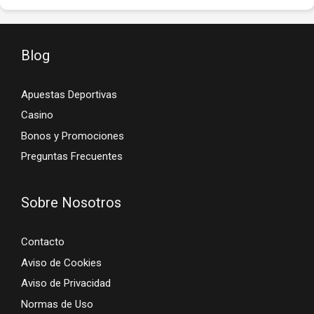
Blog
Apuestas Deportivas
Casino
Bonos y Promociones
Preguntas Frecuentes
Sobre Nosotros
Contacto
Aviso de Cookies
Aviso de Privacidad
Normas de Uso