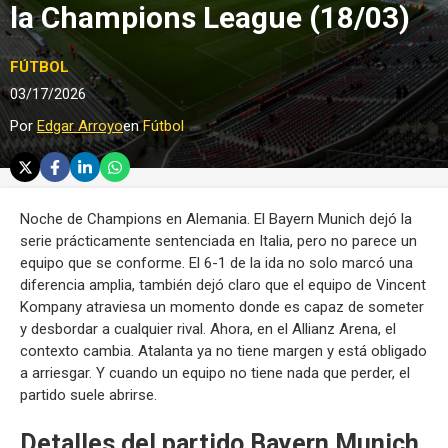
la Champions League (18/03)
FÚTBOL
03/17/2026
Por
Edgar Arroyo
en
Fútbol
Noche de Champions en Alemania. El Bayern Munich dejó la
serie prácticamente sentenciada en Italia, pero no parece un
equipo que se conforme. El 6-1 de la ida no solo marcó una
diferencia amplia, también dejó claro que el equipo de Vincent
Kompany atraviesa un momento donde es capaz de someter
y desbordar a cualquier rival. Ahora, en el Allianz Arena, el
contexto cambia. Atalanta ya no tiene margen y está obligado
a arriesgar. Y cuando un equipo no tiene nada que perder, el
partido suele abrirse.
Detalles del partido Bayern Munich