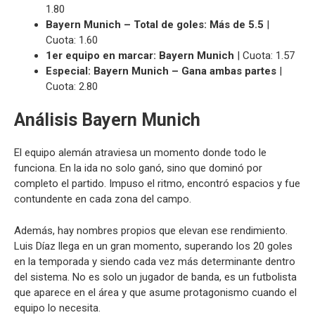
1.80
Bayern Munich – Total de goles: Más de 5.5
|
Cuota: 1.60
1er equipo en marcar: Bayern Munich
| Cuota: 1.57
Especial: Bayern Munich – Gana ambas partes
|
Cuota: 2.80
Análisis Bayern Munich
El equipo alemán atraviesa un momento donde todo le
funciona. En la ida no solo ganó, sino que dominó por
completo el partido. Impuso el ritmo, encontró espacios y fue
contundente en cada zona del campo.
Además, hay nombres propios que elevan ese rendimiento.
Luis Díaz llega en un gran momento, superando los 20 goles
en la temporada y siendo cada vez más determinante dentro
del sistema. No es solo un jugador de banda, es un futbolista
que aparece en el área y que asume protagonismo cuando el
equipo lo necesita.