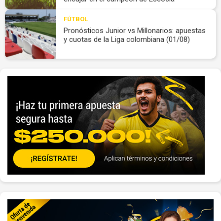
FÚTBOL
Pronósticos Junior vs Millonarios: apuestas
y cuotas de la Liga colombiana (01/08)