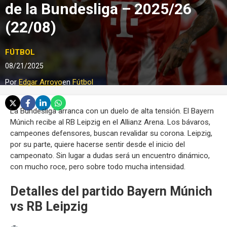
de la Bundesliga – 2025/26
(22/08)
FÚTBOL
08/21/2025
Por
Edgar Arroyo
en
Fútbol
La Bundesliga arranca con un duelo de alta tensión. El Bayern
Múnich recibe al RB Leipzig en el Allianz Arena. Los bávaros,
campeones defensores, buscan revalidar su corona. Leipzig,
por su parte, quiere hacerse sentir desde el inicio del
campeonato. Sin lugar a dudas será un encuentro dinámico,
con mucho roce, pero sobre todo mucha intensidad.
Detalles del partido Bayern Múnich
vs RB Leipzig