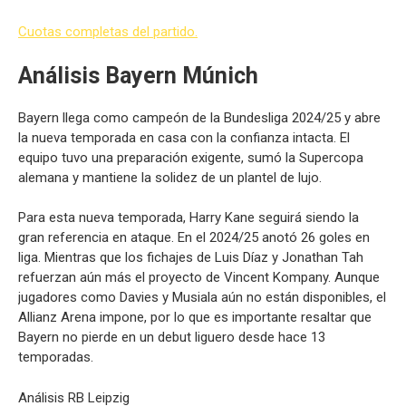
Cuotas completas del partido.
Análisis Bayern Múnich
Bayern llega como campeón de la Bundesliga 2024/25 y abre
la nueva temporada en casa con la confianza intacta. El
equipo tuvo una preparación exigente, sumó la Supercopa
alemana y mantiene la solidez de un plantel de lujo.
Para esta nueva temporada, Harry Kane seguirá siendo la
gran referencia en ataque. En el 2024/25 anotó 26 goles en
liga. Mientras que los fichajes de Luis Díaz y Jonathan Tah
refuerzan aún más el proyecto de Vincent Kompany. Aunque
jugadores como Davies y Musiala aún no están disponibles, el
Allianz Arena impone, por lo que es importante resaltar que
Bayern no pierde en un debut liguero desde hace 13
temporadas.
Análisis RB Leipzig