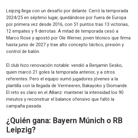
Leipzig llega con un desafío por delante. Cerró la temporada
2024/25 en séptimo lugar, quedándose por fuera de Europa
por primera vez desde 2016, con 51 puntos tras 13 victorias,
12 empates y 9 derrotas. A mitad de temporada cesó a
Marco Rose y apostó por Ole Werner, joven técnico que firma
hasta junio de 2027 y trae alto concepto táctico, presión y
control de balón.
El club hizo renovación notable: vendió a Benjamin Sesko,
quien marcó 21 goles la temporada anterior, y a otros
referentes. Pero el equipo sumó jugadores jóvenes a la
plantilla con la llegada de Vermeeren, Bakayoko y Diomande.
El reto es claro en el Allianz: mantener la intensidad los 90
minutos y reconstruir el balance ofensivo que faltó la
campaña pasada.
¿Quién gana: Bayern Múnich o RB
Leipzig?