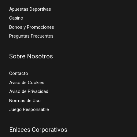
Apuestas Deportivas
Casino
Bonos y Promociones
Preguntas Frecuentes
Sobre Nosotros
Contacto
Aviso de Cookies
Aviso de Privacidad
Normas de Uso
Juego Responsable
Enlaces Corporativos