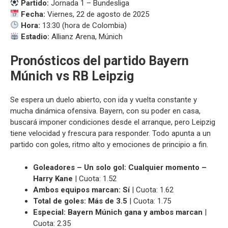
Partido:
Jornada 1 – Bundesliga
Fecha:
Viernes, 22 de agosto de 2025
Hora:
13:30 (hora de Colombia)
Estadio:
Allianz Arena, Múnich
Pronósticos del partido Bayern
Múnich vs RB Leipzig
Se espera un duelo abierto, con ida y vuelta constante y
mucha dinámica ofensiva. Bayern, con su poder en casa,
buscará imponer condiciones desde el arranque, pero Leipzig
tiene velocidad y frescura para responder. Todo apunta a un
partido con goles, ritmo alto y emociones de principio a fin.
Goleadores – Un solo gol: Cualquier momento –
Harry Kane
| Cuota: 1.52
Ambos equipos marcan: Sí
| Cuota: 1.62
Total de goles: Más de 3.5
| Cuota: 1.75
Especial: Bayern Múnich gana y ambos marcan
|
Cuota: 2.35