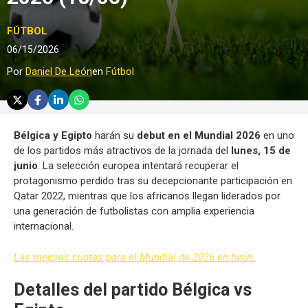
FÚTBOL
06/15/2026
Por
Daniel De León
en
Fútbol
Bélgica y Egipto
harán su
debut en el Mundial 2026
en uno
de los partidos más atractivos de la jornada del
lunes, 15 de
junio
. La selección europea intentará recuperar el
protagonismo perdido tras su decepcionante participación en
Qatar 2022, mientras que los africanos llegan liderados por
una generación de futbolistas con amplia experiencia
internacional.
Las mejores cuotas para el Mundial de 2026 en bwin.
Detalles del partido Bélgica vs