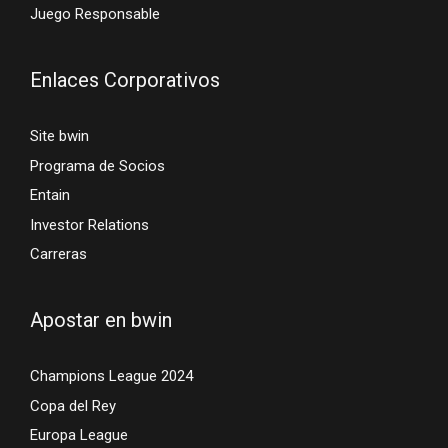
Juego Responsable
Enlaces Corporativos
Site bwin
Programa de Socios
Entain
Investor Relations
Carreras
Apostar en bwin
Champions League 2024
Copa del Rey
Europa League