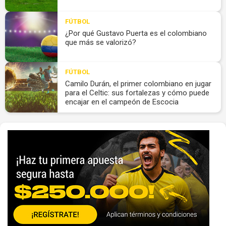
FÚTBOL
¿Por qué Gustavo Puerta es el colombiano
que más se valorizó?
FÚTBOL
Camilo Durán, el primer colombiano en jugar
para el Celtic: sus fortalezas y cómo puede
encajar en el campeón de Escocia