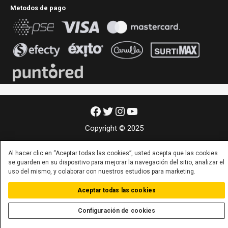
Metodos de pago
Facebook
Twitter
Instagram
YouTube
Copyright © 2025
Al hacer clic en “Aceptar todas las cookies”, usted acepta que las cookies
se guarden en su dispositivo para mejorar la navegación del sitio, analizar el
uso del mismo, y colaborar con nuestros estudios para marketing.
Aceptar todas las cookies
Configuración de cookies