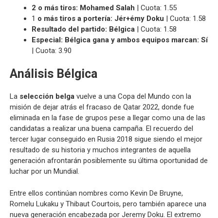
2 o más tiros: Mohamed Salah
| Cuota: 1.55
1
o más tiros a portería: Jér+émy Doku
| Cuota: 1.58
Resultado del partido: Bélgica
| Cuota: 1.58
Especial: Bélgica gana y ambos equipos marcan: Sí
| Cuota: 3.90
Análisis Bélgica
La
selección belga
vuelve a una Copa del Mundo con la
misión de dejar atrás el fracaso de Qatar 2022, donde fue
eliminada en la fase de grupos pese a llegar como una de las
candidatas a realizar una buena campaña. El recuerdo del
tercer lugar conseguido en Rusia 2018 sigue siendo el mejor
resultado de su historia y muchos integrantes de aquella
generación afrontarán posiblemente su última oportunidad de
luchar por un Mundial.
Entre ellos continúan nombres como Kevin De Bruyne,
Romelu Lukaku y Thibaut Courtois, pero también aparece una
nueva generación encabezada por Jeremy Doku. El extremo