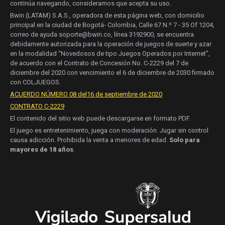
continúa navegando, consideramos que acepta su uso.
Bwin (LATAM) S.A.S., operadora de esta página web, con domicilio
principal en la ciudad de Bogotá- Colombia, Calle 67 N.º 7 - 35 Of 1204,
correo de ayuda soporte@bwin.co, línea 3192900, se encuentra
debidamente autorizada para la operación de juegos de suerte y azar
en la modalidad “Novedosos de tipo Juegos Operados por Internet”,
de acuerdo con el Contrato de Concesión No. C-2229 del 7 de
diciembre del 2020 con vencimiento el 6 de diciembre de 2030 firmado
con COLJUEGOS.
ACUERDO NÚMERO 08 del16 de septiembre de 2020
CONTRATO C-2229
El contenido del sitio web puede descargarse en formato PDF.
El juego es entretenimiento, juega con moderación. Jugar sin control
causa adicción. Prohibida la venta a menores de edad.
Solo para
mayores de 18 años
.