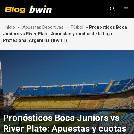
Skip
Me
to
content
Inicio
»
Apuestas Deportivas
»
Fútbol
»
Pronósticos Boca
Juniors vs River Plate: Apuestas y cuotas de la Liga
Profesional Argentina (09/11)
Pronósticos Boca Juniors vs
River Plate: Apuestas y cuotas