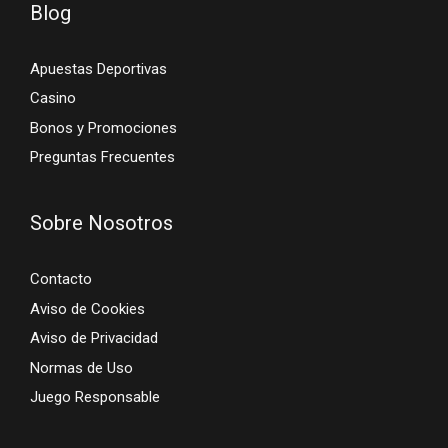
Blog
Apuestas Deportivas
Casino
Bonos y Promociones
Preguntas Frecuentes
Sobre Nosotros
Contacto
Aviso de Cookies
Aviso de Privacidad
Normas de Uso
Juego Responsable