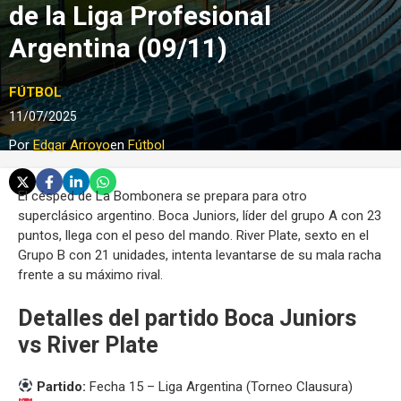
de la Liga Profesional
Argentina (09/11)
FÚTBOL
11/07/2025
Por
Edgar Arroyo
en
Fútbol
El césped de La Bombonera se prepara para otro
superclásico argentino. Boca Juniors, líder del grupo A con 23
puntos, llega con el peso del mando. River Plate, sexto en el
Grupo B con 21 unidades, intenta levantarse de su mala racha
frente a su máximo rival.
Detalles del partido Boca Juniors
vs River Plate
Partido:
Fecha 15 – Liga Argentina (Torneo Clausura)