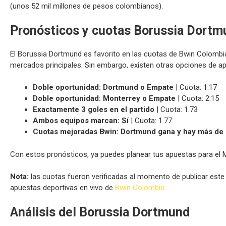
(unos 52 mil millones de pesos colombianos).
Pronósticos y cuotas Borussia Dortm
El Borussia Dortmund es favorito en las cuotas de Bwin Colombia
mercados principales. Sin embargo, existen otras opciones de a
Doble oportunidad: Dortmund o Empate
| Cuota: 1.17
Doble oportunidad: Monterrey o Empate
| Cuota: 2.15
Exactamente 3 goles en el partido
| Cuota: 1.73
Ambos equipos marcan: Sí
| Cuota: 1.77
Cuotas mejoradas Bwin: Dortmund gana y hay más de 
Con estos pronósticos, ya puedes planear tus apuestas para el Mu
Nota:
las cuotas fueron verificadas al momento de publicar este
apuestas deportivas en vivo de
Bwin Colombia
.
Análisis del Borussia Dortmund