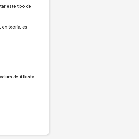
ar este tipo de
 en teoría, es
adium de Atlanta.