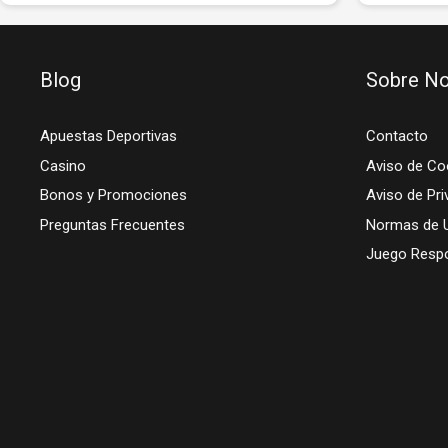
Blog
Sobre No
Apuestas Deportivas
Contacto
Casino
Aviso de Co
Bonos y Promociones
Aviso de Pri
Preguntas Frecuentes
Normas de 
Juego Resp