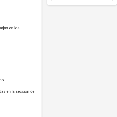
bajas en los
co.
das en la sección de