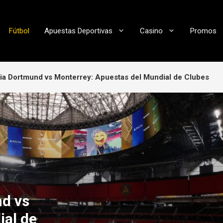
Fútbol
Apuestas Deportivas
Casino
Promos
ia Dortmund vs Monterrey: Apuestas del Mundial de Clubes
d vs
ial de