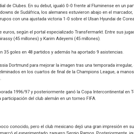
al de Clubes. En su debut, igualó 0-0 frente al Fluminense en un par
ndowns de Sudáfrica, los alemanes estuvieron abajo en el marcador,
upos con una ajustada victoria 1-0 sobre el Ulsan Hyundai de Corea 
 de euros, según el portal especializado Transfermarkt. Entre sus j
rassy (45 millones) y Karim Adeyemi (45 millones).
on 35 goles en 48 partidos y además ha aportado 9 asistencias.
ussia Dortmund para mejorar la imagen tras una temporada irregular,
eliminados en los cuartos de final de la Champions League, a manos
.
orada 1996/97 y posteriormente ganó la Copa Intercontinental en T
 participación del club alemán en un torneo FIFA.
poco conocido, pero el club mexicano dejó una gran impresión en su
lo marcó el experimentado zaguero Sergio Ramos. Posteriormente, ig