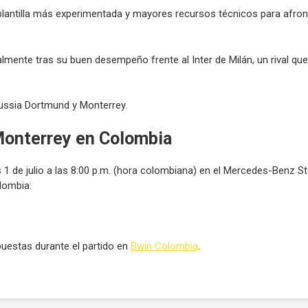
plantilla más experimentada y mayores recursos técnicos para afront
ente tras su buen desempeño frente al Inter de Milán, un rival que,
orussia Dortmund y Monterrey.
onterrey en Colombia
1 de julio a las 8:00 p.m. (hora colombiana) en el Mercedes-Benz St
lombia:
puestas durante el partido en
Bwin Colombia
.