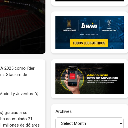
IFA 2025 como líder
Benz Stadium de
adrid y Juventus. Y,
Archives
) gracias a su
E, ha acumulado 21
,1 millones de dólares