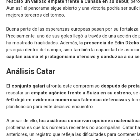
rescató un valioso empate frente a Canadá en su debut
, per
Aun así, el panorama sigue abierto y una victoria podría ser sufi
mejores terceros del torneo.
Buena parte de las esperanzas europeas pasan por su fortaleza f
Precisamente, uno de sus goles llegó a través de una acción de 
ha mostrado fragilidades. Además, l
a presencia de Edin Džeko 
jerarquía dentro del campo, sino también la capacidad de asoc
capitán asuma el protagonismo ofensivo y conduzca a su sel
Análisis Catar
El conjunto qatarí
afronta este compromiso
después de prota
rescatar un
empate agónico frente a Suiza en su estreno
, se
6-0 dejó en evidencia numerosas falencias defensivas
y term
planificación para este decisivo encuentro.
A pesar de ello,
los asiáticos conservan opciones matemáticas 
problema es que los números recientes no acompañan. Qatar ha 
anteriores, un registro que refleja las dificultades para contene