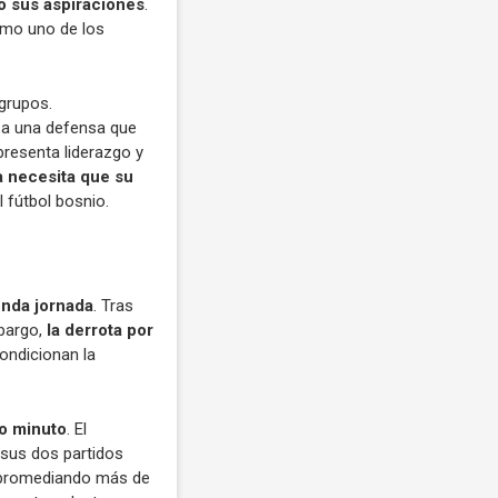
ó sus aspiraciones
.
como uno de los
 grupos.
e a una defensa que
presenta liderazgo y
 necesita que su
l fútbol bosnio.
unda jornada
. Tras
mbargo,
la derrota por
ondicionan la
mo minuto
. El
sus dos partidos
s, promediando más de