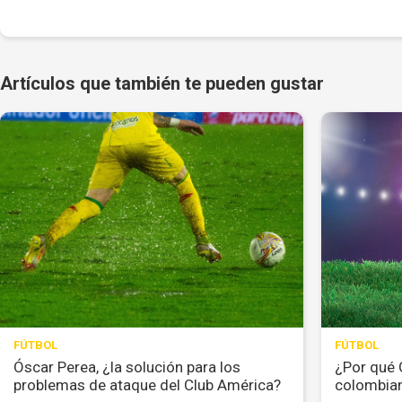
Artículos que también te pueden gustar
FÚTBOL
FÚTBOL
Óscar Perea, ¿la solución para los
¿Por qué 
problemas de ataque del Club América?
colombian