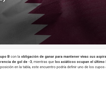
Grupo B
con la
obligación de ganar para mantener vivas sus aspir
rencia de gol de -3
, mientras que
los asiáticos ocupan el último
a posición en la tabla, este encuentro podría definir uno de los cupos 