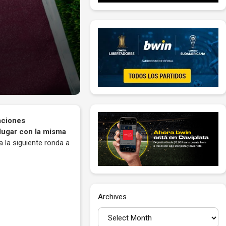
aciones
 lugar con la misma
a la siguiente ronda a
Archives