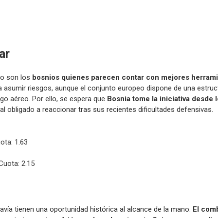
ar
ro son los
bosnios quienes parecen contar con mejores herrami
 a asumir riesgos, aunque el conjunto europeo dispone de una estruc
ego aéreo. Por ello, se espera que
Bosnia tome la iniciativa desde 
al obligado a reaccionar tras sus recientes dificultades defensivas.
ota: 1.63
Cuota: 2.15
avía tienen una oportunidad histórica al alcance de la mano.
El com