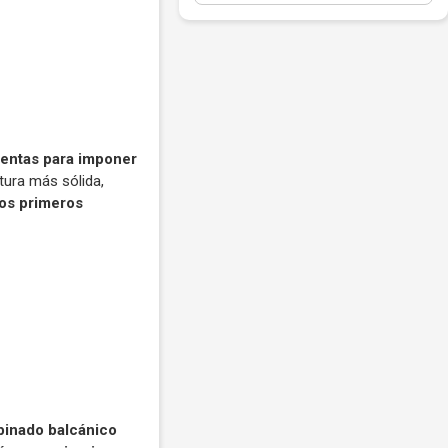
entas para imponer
tura más sólida,
los primeros
binado balcánico