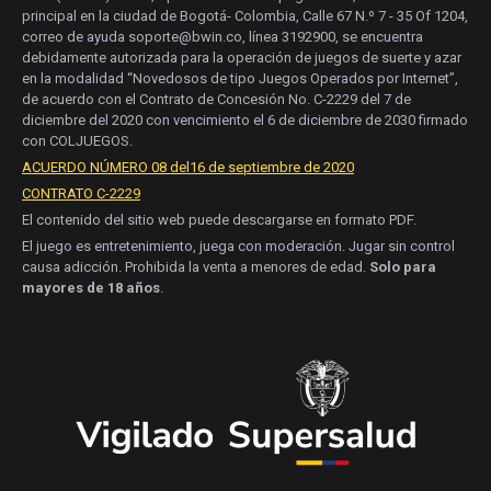
principal en la ciudad de Bogotá- Colombia, Calle 67 N.º 7 - 35 Of 1204,
correo de ayuda soporte@bwin.co, línea 3192900, se encuentra
debidamente autorizada para la operación de juegos de suerte y azar
en la modalidad “Novedosos de tipo Juegos Operados por Internet”,
de acuerdo con el Contrato de Concesión No. C-2229 del 7 de
diciembre del 2020 con vencimiento el 6 de diciembre de 2030 firmado
con COLJUEGOS.
ACUERDO NÚMERO 08 del16 de septiembre de 2020
CONTRATO C-2229
El contenido del sitio web puede descargarse en formato PDF.
El juego es entretenimiento, juega con moderación. Jugar sin control
causa adicción. Prohibida la venta a menores de edad.
Solo para
mayores de 18 años
.