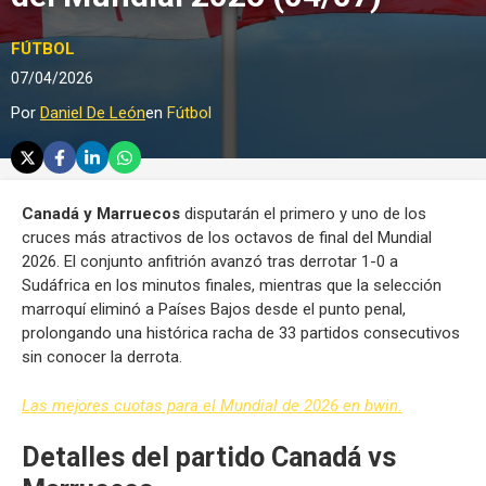
FÚTBOL
07/04/2026
Por
Daniel De León
en
Fútbol
Canadá y Marruecos
disputarán el primero y uno de los
cruces más atractivos de los octavos de final del Mundial
2026. El conjunto anfitrión avanzó tras derrotar 1-0 a
Sudáfrica en los minutos finales, mientras que la selección
marroquí eliminó a Países Bajos desde el punto penal,
prolongando una histórica racha de 33 partidos consecutivos
sin conocer la derrota.
Las mejores cuotas para el Mundial de 2026 en bwin.
Detalles del partido Canadá vs