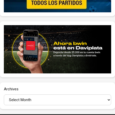
Archives