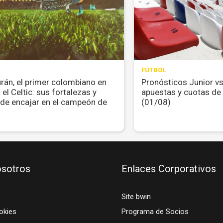
FÚTBOL
rán, el primer colombiano en
Pronósticos Junior vs
 el Celtic: sus fortalezas y
apuestas y cuotas de 
e encajar en el campeón de
(01/08)
sotros
Enlaces Corporativos
Site bwin
okies
Programa de Socios