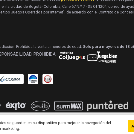
l en la ciudad de Bogotá- Colombia, Calle 67 N.º 7 - 35 Of 1204, correo de a
e tipo Juegos Operados por Internet”, de acuerdo con el Contrato de Concesi
 adicción. Prohibida la venta a menores de edad.
Solo para mayores de 18 a
ESPONSABILIDAD. PROHIBIDA
kies se guarden en su dispositivo para mejorar la navegación del
A
a marketing.