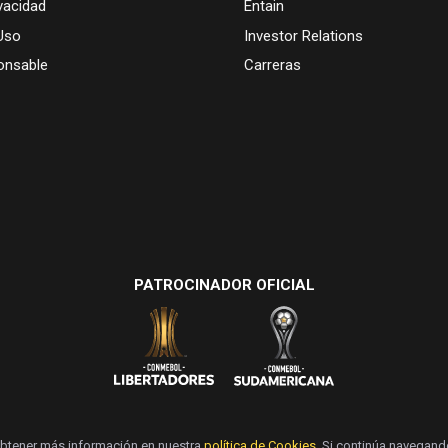
vacidad
Entain
Uso
Investor Relations
onsable
Carreras
PATROCINADOR OFICIAL
obtener más información en nuestra
política de Cookies
. Si continúa navegan