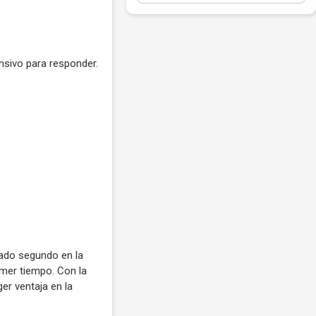
nsivo para responder.
cado segundo en la
imer tiempo. Con la
er ventaja en la