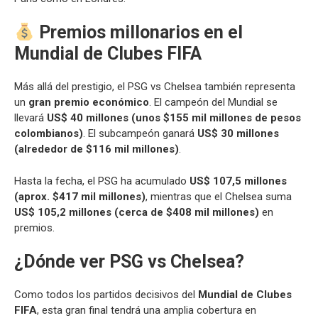
Premios millonarios en el
Mundial de Clubes FIFA
Más allá del prestigio, el PSG vs Chelsea también representa
un
gran premio económico
. El campeón del Mundial se
llevará
US$ 40 millones (unos $155 mil millones de pesos
colombianos)
. El subcampeón ganará
US$ 30 millones
(alrededor de $116 mil millones)
.
Hasta la fecha, el PSG ha acumulado
US$ 107,5 millones
(aprox. $417 mil millones)
, mientras que el Chelsea suma
US$ 105,2 millones (cerca de $408 mil millones)
en
premios.
¿Dónde ver PSG vs Chelsea?
Como todos los partidos decisivos del
Mundial de Clubes
FIFA
, esta gran final tendrá una amplia cobertura en