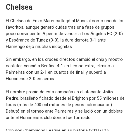
Chelsea
El Chelsea de Enzo Maresca llegó al Mundial como uno de los
favoritos, aunque generó dudas tras una fase de grupos
poco convincente. A pesar de vencer a Los Ángeles FC (2-0)
y Espérance de Túnez (3-0), la dura derrota 3-1 ante
Flamengo dejó muchas incógnitas.
Sin embargo, en los cruces directos cambió el chip y mostró
carácter: venció a Benfica 4-1 en tiempo extra, eliminó a
Palmeiras con un 2-1 en cuartos de final, y superó a
Fluminense 2-0 en semis.
El nombre propio de esta campaña es el atacante
João
Pedro
, brasileño fichado desde el Brighton por 55 millones de
libras (más de 400 mil millones de pesos colombianos).
Debutó en el torneo ante Palmeiras y se lució con un doblete
ante el Fluminense, club donde fue formado.
Con dos Champions League en su historia (2011/12 y