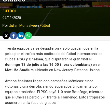
FÚTBOL
07/11/2025
Por
Julian Monsalve
en
Fútbol
Treinta equipos ya se despidieron y solo quedan dos en la
pelea por el trofeo más codiciado del fútbol internacional de
clubes:
PSG y Chelsea
, que disputarán la gran final el
domingo 13 de julio a las 16:00 (hora colombiana)
en el
MetLife Stadium
, ubicado en New Jersey, Estados Unidos.
Ambos finalistas llegan con campañas idénticas: cinco
victorias y una derrota, siendo superados únicamente por
equipos brasileños. El PSG cayó 1-0 ante Botafogo, mientras
que el Chelsea perdió 3-1 frente al Flamengo. Estos tropiezos
ocurrieron en la fase de grupos.