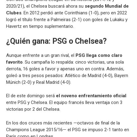
2020/21), el Chelsea buscará ahora su
segundo Mundial de
Clubes
. En 2012 perdió ante Corinthians (1-0), pero en 2022
logró el título frente a Palmeiras (2-1) con goles de Lukaku y
Havertz en tiempo suplementario.
¿Quién gana: PSG o Chelsea?
Aunque enfrente a un gran rival, el
PSG llega como claro
favorito
. Su campaña lo respalda: cinco victorias, una sola
derrota, 16 goles a favor y apenas uno en contra. Además,
goleó a tres pesos pesados: Atlético de Madrid (4-0), Bayern
Múnich (2-0) y Real Madrid (4-0).
El de este domingo será
el noveno enfrentamiento oficial
entre PSG y Chelsea. El equipo francés lleva ventaja con 3
victorias por 2 del Chelsea.
En los dos cruces más recientes —octavos de final de la
Champions League 2015/16— el PSG se impuso 2-1 tanto en
París como en Londres.