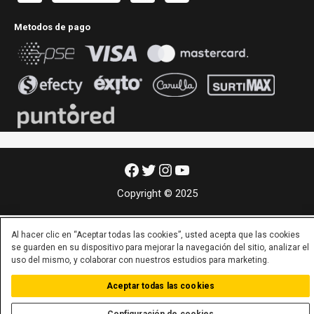
Metodos de pago
Facebook
Twitter
Instagram
YouTube
Copyright © 2025
Al hacer clic en “Aceptar todas las cookies”, usted acepta que las cookies
se guarden en su dispositivo para mejorar la navegación del sitio, analizar el
uso del mismo, y colaborar con nuestros estudios para marketing.
Aceptar todas las cookies