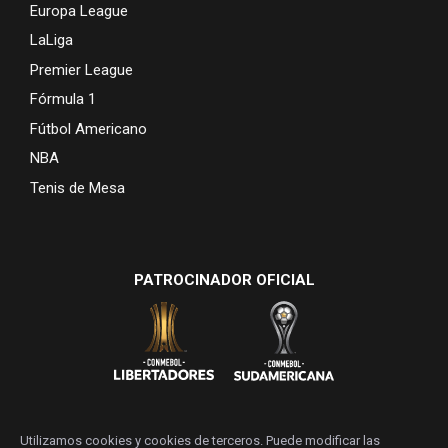
Europa League
LaLiga
Premier League
Fórmula 1
Fútbol Americano
NBA
Tenis de Mesa
PATROCINADOR OFICIAL
Utilizamos cookies y cookies de terceros. Puede modificar las