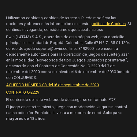
Utilizamos cookies y cookies de terceros. Puede modificar las
opciones y obtener más información en nuestra
política de Cookies
. Si
continúa navegando, consideramos que acepta su uso.
Bwin (LATAM) S.A.S., operadora de esta página web, con domicilio
principal en la ciudad de Bogotá- Colombia, Calle 67 N.º 7 - 35 Of 1204,
correo de ayuda soporte@bwin.co, línea 3192900, se encuentra
debidamente autorizada para la operación de juegos de suerte y azar
en la modalidad “Novedosos de tipo Juegos Operados por Internet”,
de acuerdo con el Contrato de Concesión No. C-2229 del 7 de
diciembre del 2020 con vencimiento el 6 de diciembre de 2030 firmado
con COLJUEGOS.
ACUERDO NÚMERO 08 del16 de septiembre de 2020
CONTRATO C-2229
El contenido del sitio web puede descargarse en formato PDF.
El juego es entretenimiento, juega con moderación. Jugar sin control
causa adicción. Prohibida la venta a menores de edad.
Solo para
mayores de 18 años
.