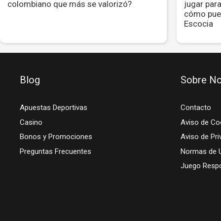
colombiano que más se valorizó?
jugar para
cómo pued
Escocia
Blog
Sobre No
Apuestas Deportivas
Contacto
Casino
Aviso de Co
Bonos y Promociones
Aviso de Pri
Preguntas Frecuentes
Normas de 
Juego Resp