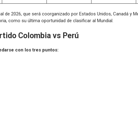
ndial de 2026, que será coorganizado por Estados Unidos, Canadá y Mé
ria, como su última oportunidad de clasificar al Mundial.
artido Colombia vs Perú
edarse con los tres puntos: