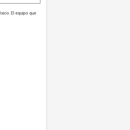
xico. El equipo que