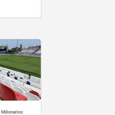
 Millonarios: