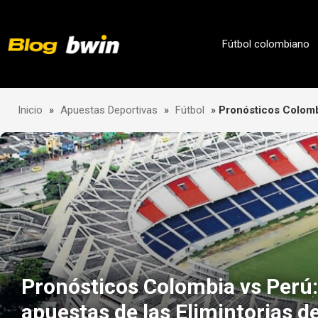
Skip
to
content
Fútbol colombiano
Inicio
»
Apuestas Deportivas
»
Fútbol
»
Pronósticos Colombi
Pronósticos Colombia vs Perú:
apuestas de las Elimintorias d