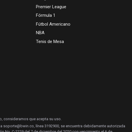
Premier League
Fórmula 1
Fútbol Americano
NBA
Tenis de Mesa
do, consideramos que acepta su uso.
yuda soporte@bwin.co, línea 3192900, se encuentra debidamente autorizada
ón No. C-2229 del 7 de diciembre del 2020 con vencimiento el 6 de