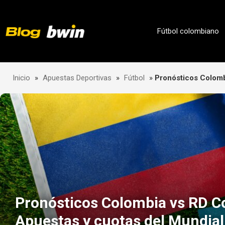
Skip
to
content
Fútbol colombiano
Inicio
»
Apuestas Deportivas
»
Fútbol
»
Pronósticos Colomb
Pronósticos Colombia vs RD C
Apuestas y cuotas del Mundia