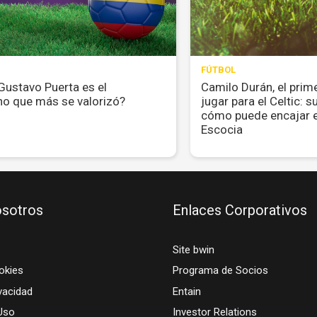
FÚTBOL
Gustavo Puerta es el
Camilo Durán, el prim
o que más se valorizó?
jugar para el Celtic: s
cómo puede encajar 
Escocia
sotros
Enlaces Corporativos
Site bwin
okies
Programa de Socios
vacidad
Entain
Uso
Investor Relations