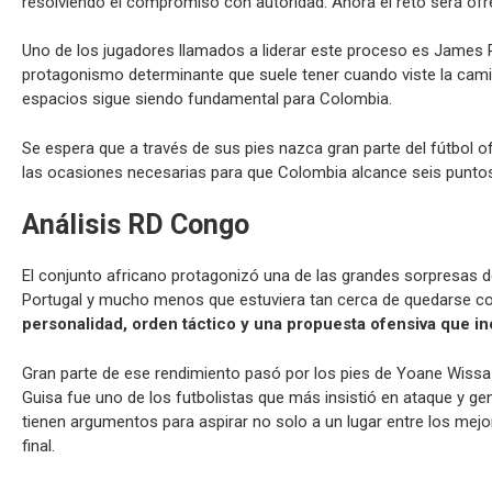
resolviendo el compromiso con autoridad. Ahora el reto será ofr
Uno de los jugadores llamados a liderar este proceso es James R
protagonismo determinante que suele tener cuando viste la camise
espacios sigue siendo fundamental para Colombia.
Se espera que a través de sus pies nazca gran parte del fútbol
las ocasiones necesarias para que Colombia alcance seis puntos 
Análisis RD Congo
El conjunto africano protagonizó una de las grandes sorpresas de
Portugal y mucho menos que estuviera tan cerca de quedarse con
personalidad, orden táctico y una propuesta ofensiva que i
Gran parte de ese rendimiento pasó por los pies de Yoane Wissa 
Guisa fue uno de los futbolistas que más insistió en ataque y ge
tienen argumentos para aspirar no solo a un lugar entre los mejor
final.