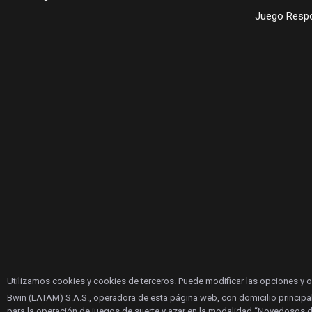
Juego Resp
Utilizamos cookies y cookies de terceros. Puede modificar las opciones y 
Bwin (LATAM) S.A.S., operadora de esta página web, con domicilio principa
para la operación de juegos de suerte y azar en la modalidad “Novedosos d