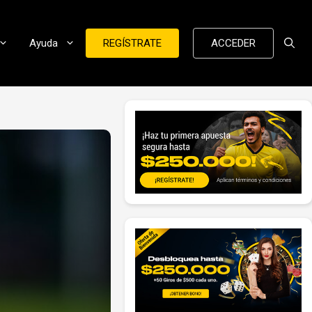
Ayuda
REGÍSTRATE
ACCEDER