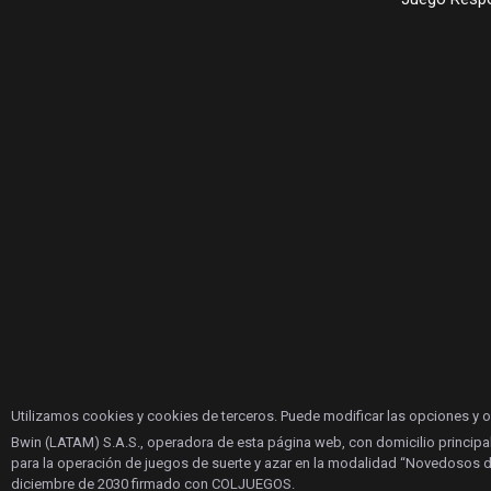
Utilizamos cookies y cookies de terceros. Puede modificar las opciones y 
Bwin (LATAM) S.A.S., operadora de esta página web, con domicilio principa
para la operación de juegos de suerte y azar en la modalidad “Novedosos d
diciembre de 2030 firmado con COLJUEGOS.