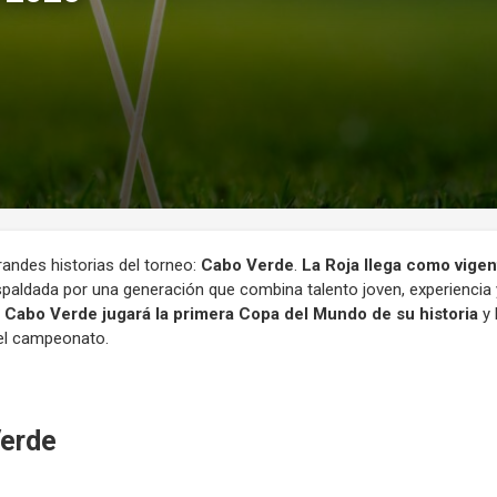
randes historias del torneo:
Cabo Verde
.
La Roja llega como vige
espaldada por una generación que combina talento joven, experiencia 
.
Cabo Verde jugará la primera Copa del Mundo de su historia
y 
del campeonato.
Verde