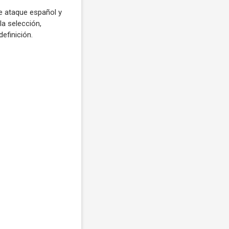
de ataque español y
la selección,
efinición.