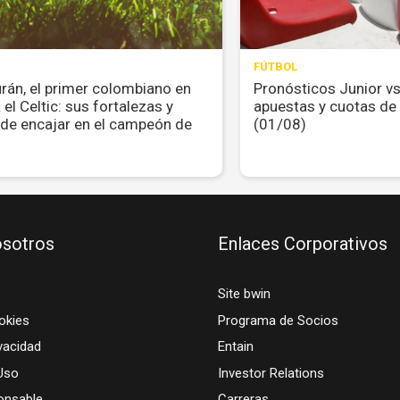
FÚTBOL
rán, el primer colombiano en
Pronósticos Junior vs
 el Celtic: sus fortalezas y
apuestas y cuotas de 
e encajar en el campeón de
(01/08)
sotros
Enlaces Corporativos
Site bwin
okies
Programa de Socios
vacidad
Entain
Uso
Investor Relations
onsable
Carreras