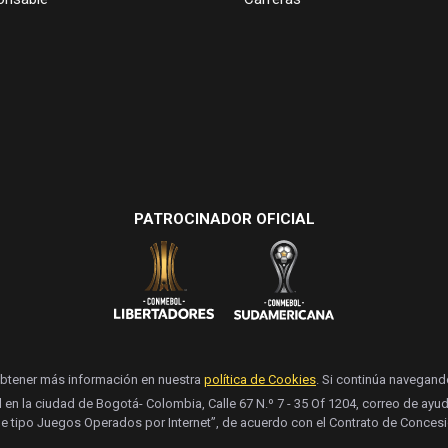
PATROCINADOR OFICIAL
obtener más información en nuestra
política de Cookies
. Si continúa navegan
l en la ciudad de Bogotá- Colombia, Calle 67 N.º 7 - 35 Of 1204, correo de a
e tipo Juegos Operados por Internet”, de acuerdo con el Contrato de Concesi