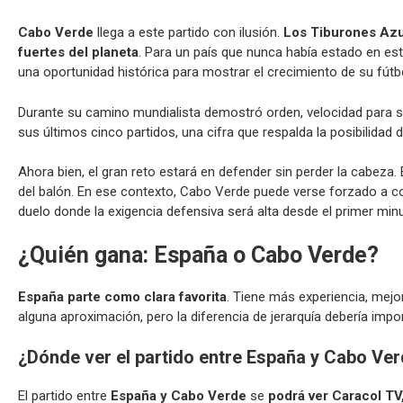
Cabo Verde
llega a este partido con ilusión.
Los Tiburones Azu
fuertes del planeta
. Para un país que nunca había estado en es
una oportunidad histórica para mostrar el crecimiento de su fútbo
Durante su camino mundialista demostró orden, velocidad para s
sus últimos cinco partidos, una cifra que respalda la posibilidad d
Ahora bien, el gran reto estará en defender sin perder la cabeza.
del balón. En ese contexto, Cabo Verde puede verse forzado a co
duelo donde la exigencia defensiva será alta desde el primer min
¿Quién gana: España o Cabo Verde?
España parte como clara favorita
. Tiene más experiencia, mejo
alguna aproximación, pero la diferencia de jerarquía debería imp
¿Dónde ver el partido entre España y Cabo Ve
El partido entre
España y Cabo Verde
se
podrá ver Caracol TV