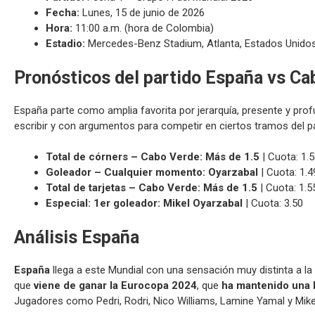
Fecha:
Lunes, 15 de junio de 2026
Hora:
11:00 a.m. (hora de Colombia)
Estadio:
Mercedes-Benz Stadium, Atlanta, Estados Unido
Pronósticos del partido España vs Ca
España parte como amplia favorita por jerarquía, presente y profu
escribir y con argumentos para competir en ciertos tramos del pa
Total de córners – Cabo Verde: Más de 1.5
| Cuota: 1.
Goleador – Cualquier momento: Oyarzabal
| Cuota: 1.4
Total de tarjetas – Cabo Verde: Más de 1.5
| Cuota: 1.5
Especial: 1er goleador: Mikel Oyarzabal
| Cuota: 3.50
Análisis España
España
llega a este Mundial con una sensación muy distinta a la
que
viene de ganar la Eurocopa 2024
, que
ha mantenido una l
Jugadores como Pedri, Rodri, Nico Williams, Lamine Yamal y Mike