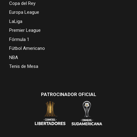
Copa del Rey
Europa League
LaLiga
Premier League
Fórmula 1
Fútbol Americano
NBA
Tenis de Mesa
PATROCINADOR OFICIAL