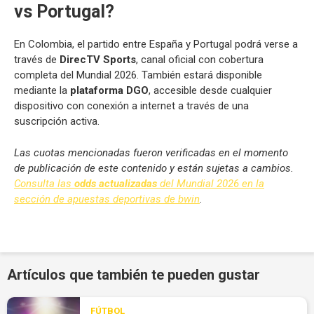
vs Portugal?
En Colombia, el partido entre España y Portugal podrá verse a
través de
DirecTV Sports
, canal oficial con cobertura
completa del Mundial 2026. También estará disponible
mediante la
plataforma DGO
, accesible desde cualquier
dispositivo con conexión a internet a través de una
suscripción activa.
Las cuotas mencionadas fueron verificadas en el momento
de publicación de este contenido y están sujetas a cambios.
Consulta las
odds actualizadas
del Mundial 2026 en la
sección de apuestas deportivas de bwin
.
Artículos que también te pueden gustar
FÚTBOL