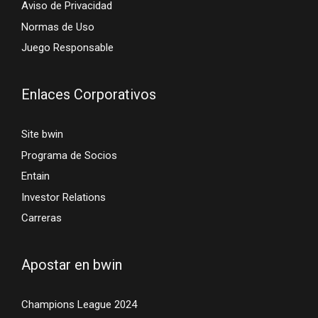
Aviso de Privacidad
Normas de Uso
Juego Responsable
Enlaces Corporativos
Site bwin
Programa de Socios
Entain
Investor Relations
Carreras
Apostar en bwin
Champions League 2024