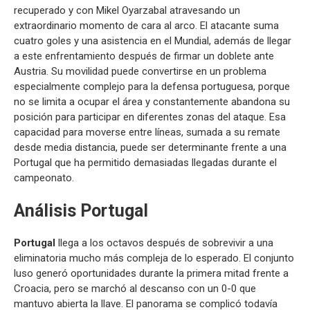
recuperado y con Mikel Oyarzabal atravesando un
extraordinario momento de cara al arco. El atacante suma
cuatro goles y una asistencia en el Mundial, además de llegar
a este enfrentamiento después de firmar un doblete ante
Austria. Su movilidad puede convertirse en un problema
especialmente complejo para la defensa portuguesa, porque
no se limita a ocupar el área y constantemente abandona su
posición para participar en diferentes zonas del ataque. Esa
capacidad para moverse entre líneas, sumada a su remate
desde media distancia, puede ser determinante frente a una
Portugal que ha permitido demasiadas llegadas durante el
campeonato.
Análisis Portugal
Portugal
llega a los octavos después de sobrevivir a una
eliminatoria mucho más compleja de lo esperado. El conjunto
luso generó oportunidades durante la primera mitad frente a
Croacia, pero se marchó al descanso con un 0-0 que
mantuvo abierta la llave. El panorama se complicó todavía