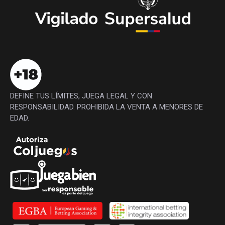
DEFINE TUS LÍMITES, JUEGA LEGAL Y CON
RESPONSABILIDAD. PROHIBIDA LA VENTA A MENORES DE
EDAD.