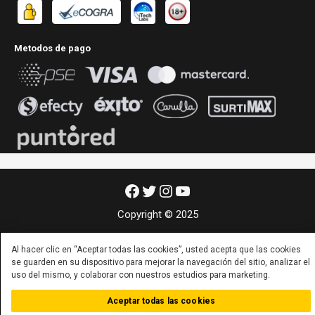
Metodos de pago
Facebook
Twitter
Instagram
YouTube
Copyright © 2025
Al hacer clic en “Aceptar todas las cookies”, usted acepta que las cookies
se guarden en su dispositivo para mejorar la navegación del sitio, analizar el
uso del mismo, y colaborar con nuestros estudios para marketing.
Aceptar todas las cookies