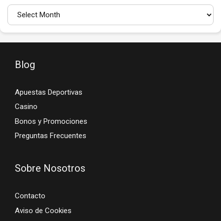
Blog
Apuestas Deportivas
Casino
Bonos y Promociones
Preguntas Frecuentes
Sobre Nosotros
Contacto
Aviso de Cookies