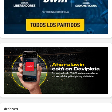
Archives