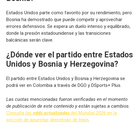
Estados Unidos parte como favorito por su rendimiento, pero
Bosnia ha demostrado que puede competir y aprovechar
errores defensivos. Se espera un duelo intenso y equilibrado,
donde la presión estadounidense y las transiciones
balcánicas serán clave.
¿Dónde ver el partido entre Estados
Unidos y Bosnia y Herzegovina?
El partido entre Estados Unidos y Bosnia y Herzegovina se
podrá ver en Colombia a través de DGO y DSports+ Plus.
Las cuotas mencionadas fueron verificadas en el momento
de publicación de este contenido y están sujetas a cambios.
Consulta las
odds actualizadas
del Mundial 2026 en la
sección de apuestas deportivas de bwin
.