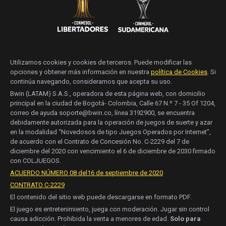
Utilizamos cookies y cookies de terceros. Puede modificar las
opciones y obtener más información en nuestra
política de Cookies
. Si
continúa navegando, consideramos que acepta su uso.
Bwin (LATAM) S.A.S., operadora de esta página web, con domicilio
principal en la ciudad de Bogotá- Colombia, Calle 67 N.º 7 - 35 Of 1204,
correo de ayuda soporte@bwin.co, línea 3192900, se encuentra
debidamente autorizada para la operación de juegos de suerte y azar
en la modalidad “Novedosos de tipo Juegos Operados por Internet”,
de acuerdo con el Contrato de Concesión No. C-2229 del 7 de
diciembre del 2020 con vencimiento el 6 de diciembre de 2030 firmado
con COLJUEGOS.
ACUERDO NÚMERO 08 del16 de septiembre de 2020
CONTRATO C-2229
El contenido del sitio web puede descargarse en formato PDF.
El juego es entretenimiento, juega con moderación. Jugar sin control
causa adicción. Prohibida la venta a menores de edad.
Solo para