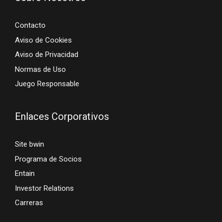
Contacto
Aviso de Cookies
Aviso de Privacidad
Normas de Uso
Juego Responsable
Enlaces Corporativos
Site bwin
Programa de Socios
Entain
Investor Relations
Carreras