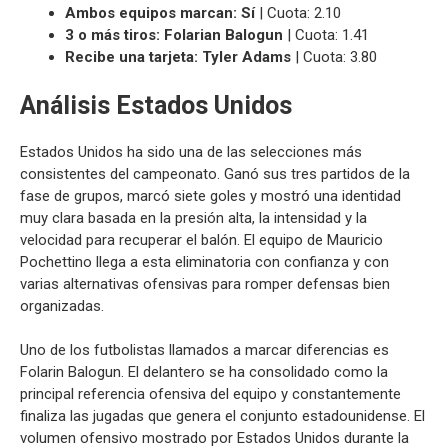
Ambos equipos marcan: Sí
| Cuota: 2.10
3 o más tiros: Folarian Balogun
| Cuota: 1.41
Recibe una tarjeta: Tyler Adams
| Cuota: 3.80
Análisis Estados Unidos
Estados Unidos ha sido una de las selecciones más
consistentes del campeonato. Ganó sus tres partidos de la
fase de grupos, marcó siete goles y mostró una identidad
muy clara basada en la presión alta, la intensidad y la
velocidad para recuperar el balón. El equipo de Mauricio
Pochettino llega a esta eliminatoria con confianza y con
varias alternativas ofensivas para romper defensas bien
organizadas.
Uno de los futbolistas llamados a marcar diferencias es
Folarin Balogun. El delantero se ha consolidado como la
principal referencia ofensiva del equipo y constantemente
finaliza las jugadas que genera el conjunto estadounidense. El
volumen ofensivo mostrado por Estados Unidos durante la