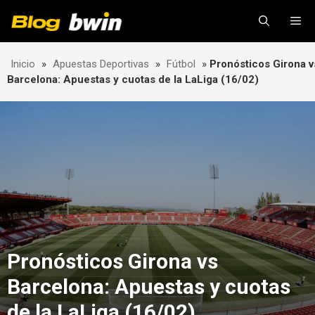
Skip
Me
to
content
Inicio
»
Apuestas Deportivas
»
Fútbol
»
Pronósticos Girona v
Barcelona: Apuestas y cuotas de la LaLiga (16/02)
Pronósticos Girona vs
Barcelona: Apuestas y cuotas
de la LaLiga (16/02)