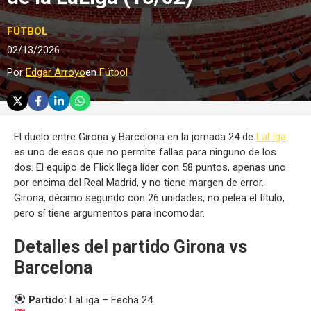
FÚTBOL
02/13/2026
Por
Edgar Arroyo
en
Fútbol
El duelo entre Girona y Barcelona en la jornada 24 de
LaLiga
es uno de esos que no permite fallas para ninguno de los
dos. El equipo de Flick llega líder con 58 puntos, apenas uno
por encima del Real Madrid, y no tiene margen de error.
Girona, décimo segundo con 26 unidades, no pelea el título,
pero sí tiene argumentos para incomodar.
Detalles del partido Girona vs
Barcelona
Partido:
LaLiga – Fecha 24