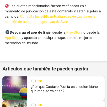
Las cuotas mencionadas fueron verificadas en el
momento de publicación de este contenido y están sujetas a
cambios.
Consulta las
odds actualizadas
de LaLiga en la
sección de apuestas deportivas de Bwin
.
Descarga el app de Bwin
desde la
Play Store
o desde la
App Store
y apuesta en cualquier lugar, con los mejores
mercados del mundo.
Artículos que también te pueden gustar
FÚTBOL
¿Por qué Gustavo Puerta es el colombiano
que más se valorizó?
FÚTBOL