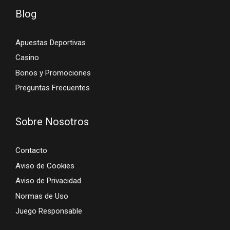
Blog
Apuestas Deportivas
Casino
Bonos y Promociones
Preguntas Frecuentes
Sobre Nosotros
Contacto
Aviso de Cookies
Aviso de Privacidad
Normas de Uso
Juego Responsable