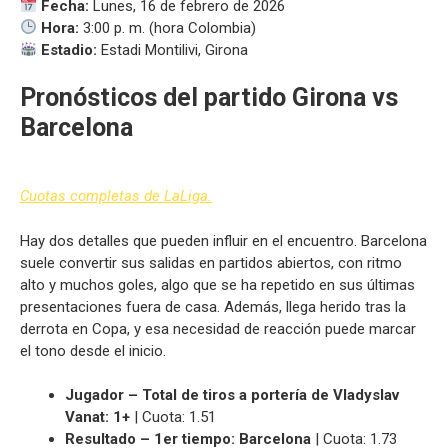
Fecha:
Lunes, 16 de febrero de 2026
Hora:
3:00 p. m. (hora Colombia)
Estadio:
Estadi Montilivi, Girona
Pronósticos del partido Girona vs
Barcelona
Cuotas completas de LaLiga.
Hay dos detalles que pueden influir en el encuentro. Barcelona
suele convertir sus salidas en partidos abiertos, con ritmo
alto y muchos goles, algo que se ha repetido en sus últimas
presentaciones fuera de casa. Además, llega herido tras la
derrota en Copa, y esa necesidad de reacción puede marcar
el tono desde el inicio.
Jugador – Total de tiros a portería de Vladyslav
Vanat: 1+
| Cuota: 1.51
Resultado – 1er tiempo: Barcelona
| Cuota: 1.73