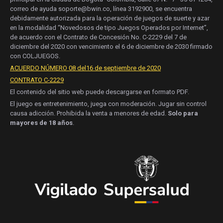
correo de ayuda soporte@bwin.co, línea 3192900, se encuentra
debidamente autorizada para la operación de juegos de suerte y azar
en la modalidad “Novedosos de tipo Juegos Operados por Internet”,
de acuerdo con el Contrato de Concesión No. C-2229 del 7 de
diciembre del 2020 con vencimiento el 6 de diciembre de 2030 firmado
con COLJUEGOS.
ACUERDO NÚMERO 08 del16 de septiembre de 2020
CONTRATO C-2229
El contenido del sitio web puede descargarse en formato PDF.
El juego es entretenimiento, juega con moderación. Jugar sin control
causa adicción. Prohibida la venta a menores de edad.
Solo para
mayores de 18 años
.