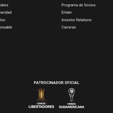
okies
Programa de Socios
vacidad
Entain
Uso
Investor Relations
onsable
Carreras
PATROCINADOR OFICIAL