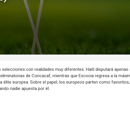
s selecciones con realidades muy diferentes. Haití disputará apenas
 eliminatorias de Concacaf, mientras que Escocia regresa a la máxim
a élite europea. Sobre el papel, los europeos parten como favoritos
ando nadie apuesta por él.