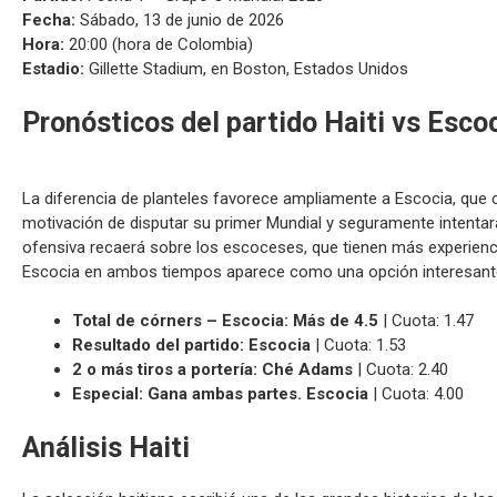
Fecha:
Sábado, 13 de junio de 2026
Hora:
20:00 (hora de Colombia)
Estadio:
Gillette Stadium, en Boston, Estados Unidos
Pronósticos del partido Haiti vs Esco
La diferencia de planteles favorece ampliamente a Escocia, que cue
motivación de disputar su primer Mundial y seguramente intentar
ofensiva recaerá sobre los escoceses, que tienen más experienci
Escocia en ambos tiempos aparece como una opción interesante 
Total de córners – Escocia: Más de 4.5
| Cuota: 1.47
Resultado del partido: Escocia
| Cuota: 1.53
2 o más tiros a portería: Ché Adams
| Cuota: 2.40
Especial:
Gana ambas partes. Escocia
| Cuota: 4.00
Análisis Haiti