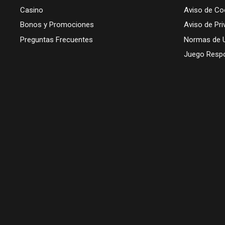
Casino
Aviso de Co
Bonos y Promociones
Aviso de Pri
Preguntas Frecuentes
Normas de 
Juego Resp