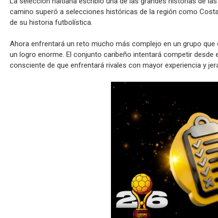
La selección haitiana escribió una de las grandes historias de las
camino superó a selecciones históricas de la región como Costa
de su historia futbolística.
Ahora enfrentará un reto mucho más complejo en un grupo que co
un logro enorme. El conjunto caribeño intentará competir desde el 
consciente de que enfrentará rivales con mayor experiencia y jera