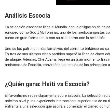
Análisis Escocia
La selección escocesa llega al Mundial con la obligación de pelear
europeo como Scott McTominay, uno de los mediocampistas con 
curso en gran forma tanto con su club como con la selección.
Uno de los patrones más llamativos del conjunto británico es su
En tres de sus últimos cinco partidos superó la línea de cinco c
de ataque. Además, Ché Adams llega en un gran momento tras mar
amistosos de Escocia, convirtiéndose en una de las principales 
¿Quién gana: Haiti vs Escocia?
El favoritismo recae claramente sobre Escocia. La selección eur
máximo nivel y una experiencia internacional superior a la de su r
enfrente a una selección que aspira a comenzar el torneo con una