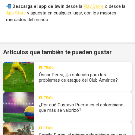
Descarga el app de bwin
desde la
Play Store
o desde la
App Store
y apuesta en cualquier lugar, con los mejores
mercados del mundo.
Artículos que también te pueden gustar
FÚTBOL
Óscar Perea, ¿la solución para los
problemas de ataque del Club América?
FÚTBOL
¿Por qué Gustavo Puerta es el colombiano
que más se valorizó?
FÚTBOL