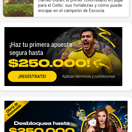
Camilo Durán, el primer colombiano en jugar
para el Celtic: sus fortalezas y cómo puede
encajar en el campeón de Escocia