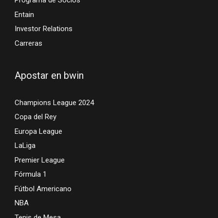
Programa de Socios
Entain
Investor Relations
Carreras
Apostar en bwin
Champions League 2024
Copa del Rey
Europa League
LaLiga
Premier League
Fórmula 1
Fútbol Americano
NBA
Tenis de Mesa