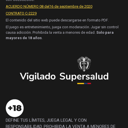
ACUERDO NÚMERO 08 del16 de septiembre de 2020
CONTRATO C-2229
El contenido del sitio web puede descargarse en formato PDF.
El juego es entretenimiento, juega con moderación. Jugar sin control
causa adicción. Prohibida la venta a menores de edad.
Solo para
mayores de 18 años
.
DEFINE TUS LÍMITES, JUEGA LEGAL Y CON
RESPONSABILIDAD. PROHIBIDA LA VENTA A MENORES DE