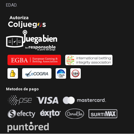
EDAD.
Metodos de pago