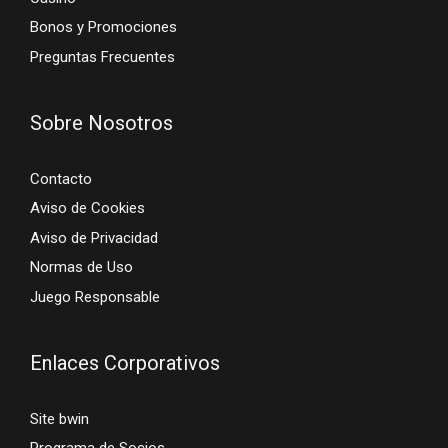
Bonos y Promociones
Preguntas Frecuentes
Sobre Nosotros
Contacto
Aviso de Cookies
Aviso de Privacidad
Normas de Uso
Juego Responsable
Enlaces Corporativos
Site bwin