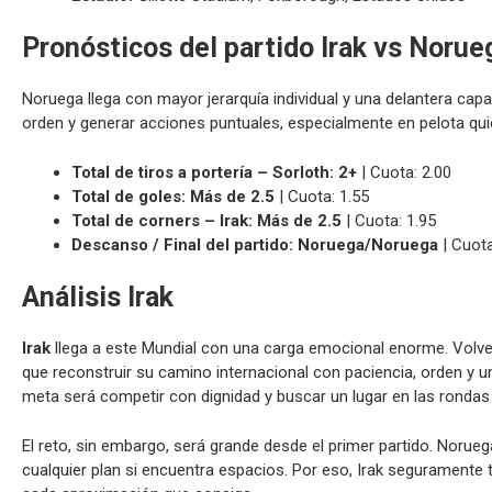
Pronósticos del partido Irak vs Norue
Noruega llega con mayor jerarquía individual y una delantera ca
orden y generar acciones puntuales, especialmente en pelota qui
Total de tiros a portería – Sorloth: 2+
| Cuota: 2.00
Total de goles: Más de 2.5
| Cuota: 1.55
Total de corners – Irak: Más de 2.5
| Cuota: 1.95
Descanso / Final del partido: Noruega/Noruega
| Cuota
Análisis Irak
Irak
llega a este Mundial con una carga emocional enorme. Volve
que reconstruir su camino internacional con paciencia, orden y un
meta será competir con dignidad y buscar un lugar en las rondas 
El reto, sin embargo, será grande desde el primer partido. Nor
cualquier plan si encuentra espacios. Por eso, Irak seguramente