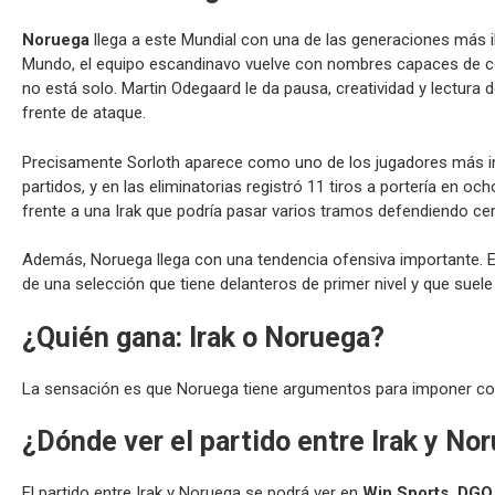
Noruega
llega a este Mundial con una de las generaciones más i
Mundo, el equipo escandinavo vuelve con nombres capaces de comp
no está solo. Martin Odegaard le da pausa, creatividad y lectura 
frente de ataque.
Precisamente Sorloth aparece como uno de los jugadores más int
partidos, y en las eliminatorias registró 11 tiros a portería en
frente a una Irak que podría pasar varios tramos defendiendo cer
Además, Noruega llega con una tendencia ofensiva importante. En 3
de una selección que tiene delanteros de primer nivel y que suel
¿Quién gana: Irak o Noruega?
La sensación es que Noruega tiene argumentos para imponer condi
¿Dónde ver el partido entre Irak y No
El partido entre Irak y Noruega se podrá ver en
Win Sports, DGO