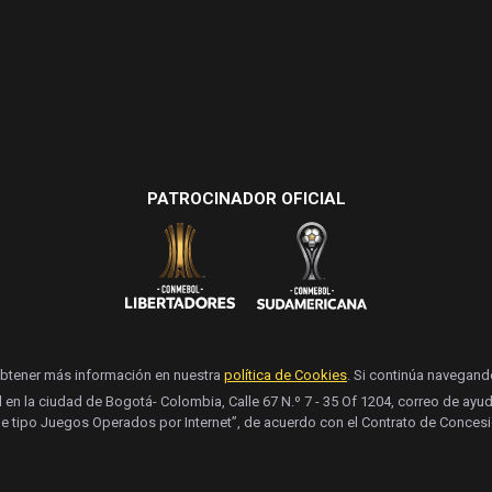
PATROCINADOR OFICIAL
obtener más información en nuestra
política de Cookies
. Si continúa navegan
l en la ciudad de Bogotá- Colombia, Calle 67 N.º 7 - 35 Of 1204, correo de a
e tipo Juegos Operados por Internet”, de acuerdo con el Contrato de Concesi