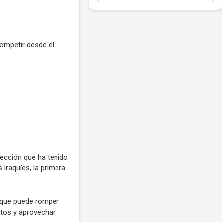
competir desde el
ección que ha tenido
 iraquíes, la primera
a que puede romper
utos y aprovechar