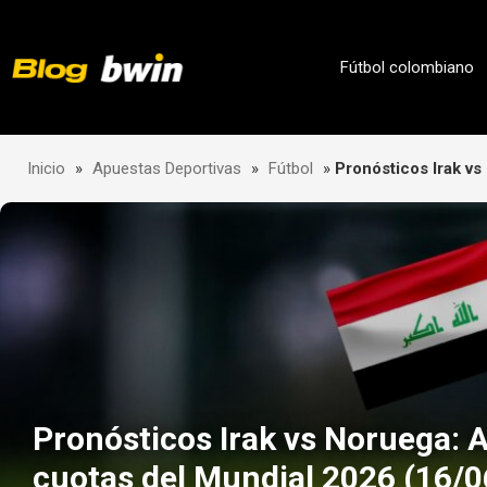
Skip
to
content
Fútbol colombiano
Inicio
»
Apuestas Deportivas
»
Fútbol
»
Pronósticos Irak vs
Pronósticos Irak vs Noruega: 
cuotas del Mundial 2026 (16/0