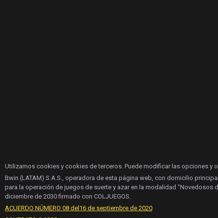
Utilizamos cookies y cookies de terceros. Puede modificar las opciones y 
Bwin (LATAM) S.A.S., operadora de esta página web, con domicilio principa
para la operación de juegos de suerte y azar en la modalidad “Novedosos d
diciembre de 2030 firmado con COLJUEGOS.
ACUERDO NÚMERO 08 del16 de septiembre de 2020