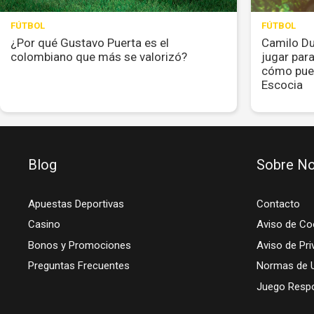
FÚTBOL
FÚTBOL
¿Por qué Gustavo Puerta es el
Camilo Du
colombiano que más se valorizó?
jugar para
cómo pued
Escocia
Blog
Sobre No
Apuestas Deportivas
Contacto
Casino
Aviso de Co
Bonos y Promociones
Aviso de Pri
Preguntas Frecuentes
Normas de 
Juego Resp