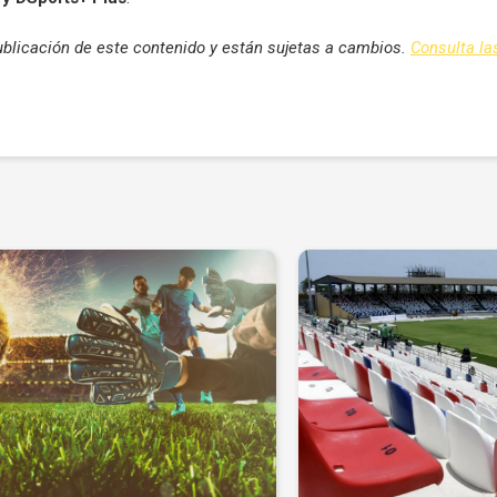
blicación de este contenido y están sujetas a cambios.
Consulta l