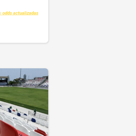
as
odds actualizadas