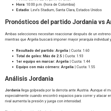
Hora
: 10:00 p.m. (hora de Colombia)
Estadio
: Levi’s Stadium, Santa Clara, Estados Unidos
Pronósticos del partido Jordania vs A
Ambas selecciones necesitan reaccionar después de un estreno c
mientras que Argelia buscará imponer mayor jerarquía individual y 
Resultado del partido: Argelia
| Cuota: 1.60
Total de goles: Más de 2.5
| Cuota: 1.93
1er equipo en marcar: Argelia
| Cuota: 1.44
Equipo con más córners: Argelia
| Cuota: 1.55
Análisis Jordania
Jordania
llega golpeada por la derrota ante Austria. Aunque el 
especialmente cuando encontró espacios para correr y atacar en 
rival aumenta la presión y juega con intensidad.