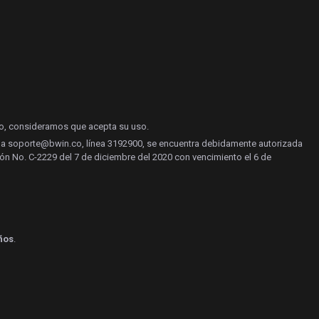
do, consideramos que acepta su uso.
yuda soporte@bwin.co, línea 3192900, se encuentra debidamente autorizada
ón No. C-2229 del 7 de diciembre del 2020 con vencimiento el 6 de
ños
.