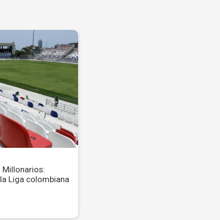
 Millonarios:
la Liga colombiana