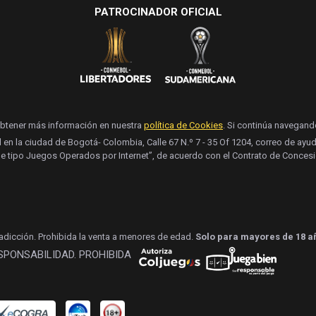
PATROCINADOR OFICIAL
obtener más información en nuestra
política de Cookies
. Si continúa navegan
l en la ciudad de Bogotá- Colombia, Calle 67 N.º 7 - 35 Of 1204, correo de a
e tipo Juegos Operados por Internet”, de acuerdo con el Contrato de Concesi
 adicción. Prohibida la venta a menores de edad.
Solo para mayores de 18 a
ESPONSABILIDAD. PROHIBIDA