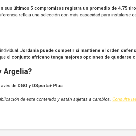
En sus últimos 5 compromisos registra un promedio de 4.75 tir
ferencia refleja una selección con más capacidad para instalarse ce
individual.
Jordania puede competir si mantiene el orden defens
 que el
conjunto africano tenga mejores opciones de quedarse co
y Argelia?
través de
DGO y DSports+ Plus
.
blicación de este contenido y están sujetas a cambios.
Consulta l