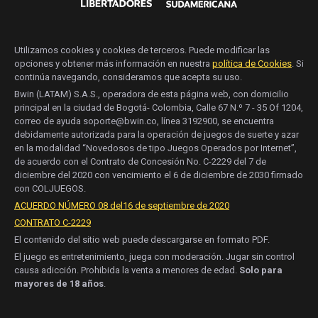
Utilizamos cookies y cookies de terceros. Puede modificar las
opciones y obtener más información en nuestra
política de Cookies
. Si
continúa navegando, consideramos que acepta su uso.
Bwin (LATAM) S.A.S., operadora de esta página web, con domicilio
principal en la ciudad de Bogotá- Colombia, Calle 67 N.º 7 - 35 Of 1204,
correo de ayuda soporte@bwin.co, línea 3192900, se encuentra
debidamente autorizada para la operación de juegos de suerte y azar
en la modalidad “Novedosos de tipo Juegos Operados por Internet”,
de acuerdo con el Contrato de Concesión No. C-2229 del 7 de
diciembre del 2020 con vencimiento el 6 de diciembre de 2030 firmado
con COLJUEGOS.
ACUERDO NÚMERO 08 del16 de septiembre de 2020
CONTRATO C-2229
El contenido del sitio web puede descargarse en formato PDF.
El juego es entretenimiento, juega con moderación. Jugar sin control
causa adicción. Prohibida la venta a menores de edad.
Solo para
mayores de 18 años
.