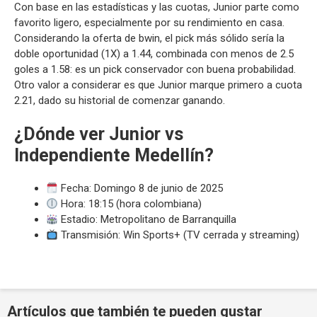
Con base en las estadísticas y las cuotas, Junior parte como
favorito ligero, especialmente por su rendimiento en casa.
Considerando la oferta de bwin, el pick más sólido sería la
doble oportunidad (1X) a 1.44, combinada con menos de 2.5
goles a 1.58: es un pick conservador con buena probabilidad.
Otro valor a considerar es que Junior marque primero a cuota
2.21, dado su historial de comenzar ganando.
¿Dónde ver Junior vs
Independiente Medellín?
Fecha: Domingo 8 de junio de 2025
Hora: 18:15 (hora colombiana)
Estadio: Metropolitano de Barranquilla
Transmisión: Win Sports+ (TV cerrada y streaming)
Artículos que también te pueden gustar