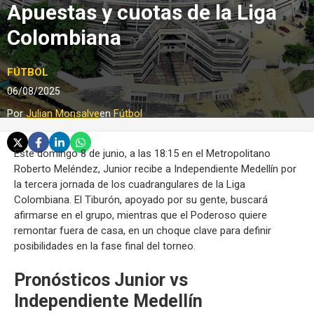
Apuestas y cuotas de la Liga
Colombiana
FÚTBOL
06/08/2025
Por
Julian Monsalve
en
Fútbol
Este domingo 8 de junio, a las 18:15 en el Metropolitano
Roberto Meléndez, Junior recibe a Independiente Medellín por
la tercera jornada de los cuadrangulares de la Liga
Colombiana. El Tiburón, apoyado por su gente, buscará
afirmarse en el grupo, mientras que el Poderoso quiere
remontar fuera de casa, en un choque clave para definir
posibilidades en la fase final del torneo.
Pronósticos Junior vs
Independiente Medellín