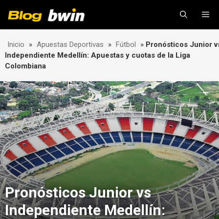
Skip
Me
to
content
Inicio
»
Apuestas Deportivas
»
Fútbol
»
Pronósticos Junior v
Independiente Medellín: Apuestas y cuotas de la Liga
Colombiana
Pronósticos Junior vs
Independiente Medellín: