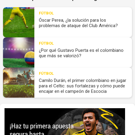
FÚTBOL
Óscar Perea, ¿la solución para los
problemas de ataque del Club América?
FÚTBOL
¿Por qué Gustavo Puerta es el colombiano
que más se valorizó?
FÚTBOL
Camilo Durán, el primer colombiano en jugar
para el Celtic: sus fortalezas y cómo puede
encajar en el campeón de Escocia