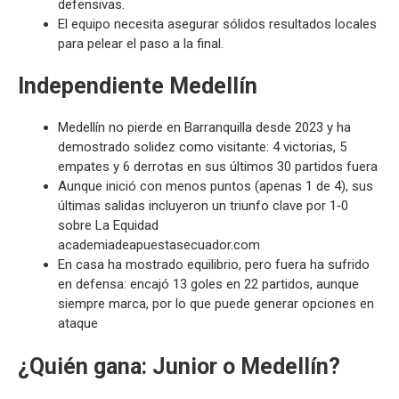
defensivas.
El equipo necesita asegurar sólidos resultados locales
para pelear el paso a la final.
Independiente Medellín
Medellín no pierde en Barranquilla desde 2023 y ha
demostrado solidez como visitante: 4 victorias, 5
empates y 6 derrotas en sus últimos 30 partidos fuera
Aunque inició con menos puntos (apenas 1 de 4), sus
últimas salidas incluyeron un triunfo clave por 1‑0
sobre La Equidad
academiadeapuestasecuador.com
En casa ha mostrado equilibrio, pero fuera ha sufrido
en defensa: encajó 13 goles en 22 partidos, aunque
siempre marca, por lo que puede generar opciones en
ataque
¿Quién gana: Junior o Medellín?