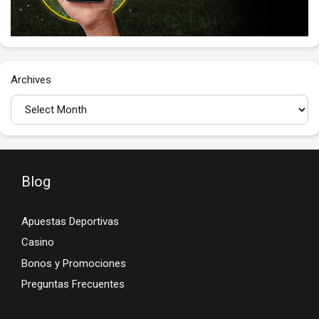
Archives
Blog
Apuestas Deportivas
Casino
Bonos y Promociones
Preguntas Frecuentes