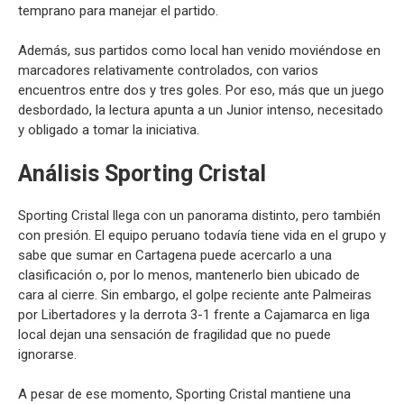
temprano para manejar el partido.
Además, sus partidos como local han venido moviéndose en
marcadores relativamente controlados, con varios
encuentros entre dos y tres goles. Por eso, más que un juego
desbordado, la lectura apunta a un Junior intenso, necesitado
y obligado a tomar la iniciativa.
Análisis Sporting Cristal
Sporting Cristal llega con un panorama distinto, pero también
con presión. El equipo peruano todavía tiene vida en el grupo y
sabe que sumar en Cartagena puede acercarlo a una
clasificación o, por lo menos, mantenerlo bien ubicado de
cara al cierre. Sin embargo, el golpe reciente ante Palmeiras
por Libertadores y la derrota 3-1 frente a Cajamarca en liga
local dejan una sensación de fragilidad que no puede
ignorarse.
A pesar de ese momento, Sporting Cristal mantiene una