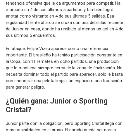
tendencia ofensiva que le da argumentos para competir. Ha
marcado en 4 de sus últimos 5 partidos y también logró
anotar como visitante en 4 de sus últimas 5 salidas. Esa
regularidad frente al arco se cruza con una debilidad reciente
de Junior en casa, donde ha recibido al menos un gol en 4 de
sus últimos 5 encuentros.
En ataque, Felipe Vizeu aparece como una referencia
importante. El brasileño ha tenido participación constante en
la Copa, con 11 remates en ocho partidos, una producción
que lo mantiene siempre cerca de la zona de finalización. No
necesita dominar todo el partido para aparecer, solo le basta
con encontrar una pelota limpia, un espacio o una transición
para generar peligro.
¿Quién gana: Junior o Sporting
Cristal?
Junior parte con la obligación, pero Sporting Cristal llega con
más posibilidades en el grupo. El partido puede ser parejo,