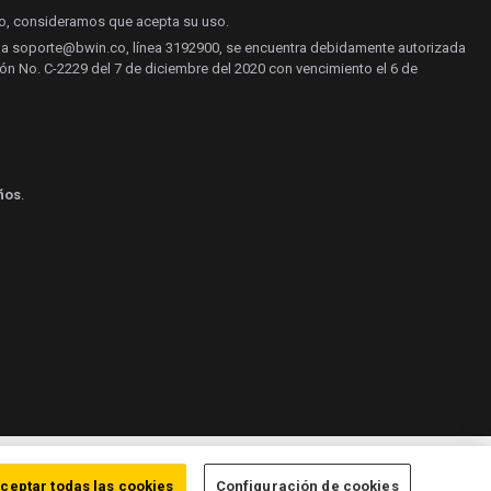
do, consideramos que acepta su uso.
yuda soporte@bwin.co, línea 3192900, se encuentra debidamente autorizada
ón No. C-2229 del 7 de diciembre del 2020 con vencimiento el 6 de
ños
.
ceptar todas las cookies
Configuración de cookies