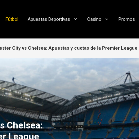
Fútbol
Apuestas Deportivas
Casino
Promos
ster City vs Chelsea: Apuestas y cuotas de la Premier League
s Chelsea:
er League