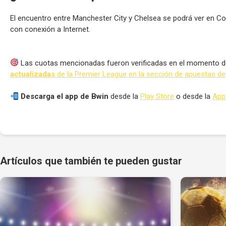
El encuentro entre Manchester City y Chelsea se podrá ver en Co
con conexión a Internet.
Las cuotas mencionadas fueron verificadas en el momento de
actualizadas
de la Premier League en la sección de apuestas de
Descarga el app de Bwin
desde la
Play Store
o desde la
App
Artículos que también te pueden gustar