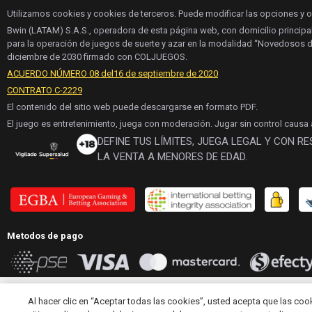
Utilizamos cookies y cookies de terceros. Puede modificar las opciones y 
Bwin (LATAM) S.A.S., operadora de esta página web, con domicilio principa
para la operación de juegos de suerte y azar en la modalidad “Novedosos d
diciembre de 2030 firmado con COLJUEGOS.
ACUERDO NÚMERO 08 del16 de septiembre de 2020
CONTRATO C-2229
El contenido del sitio web puede descargarse en formato PDF.
El juego es entretenimiento, juega con moderación. Jugar sin control causa
DEFINE TUS LÍMITES, JUEGA LEGAL Y CON R
LA VENTA A MENORES DE EDAD.
Metodos de pago
Al hacer clic en “Aceptar todas las cookies”, usted acepta que las coo