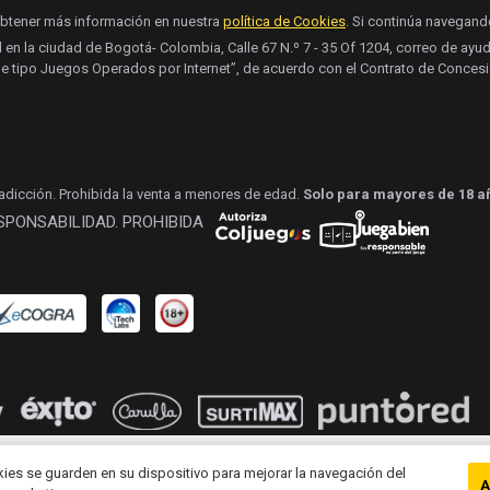
obtener más información en nuestra
política de Cookies
. Si continúa navegan
l en la ciudad de Bogotá- Colombia, Calle 67 N.º 7 - 35 Of 1204, correo de a
e tipo Juegos Operados por Internet”, de acuerdo con el Contrato de Concesi
 adicción. Prohibida la venta a menores de edad.
Solo para mayores de 18 a
ESPONSABILIDAD. PROHIBIDA
kies se guarden en su dispositivo para mejorar la navegación del
A