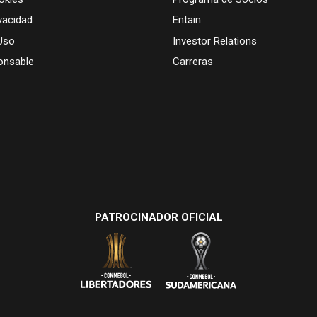
vacidad
Entain
Uso
Investor Relations
onsable
Carreras
PATROCINADOR OFICIAL