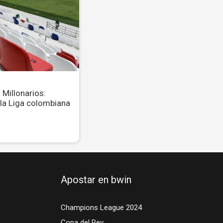
 Millonarios:
la Liga colombiana
Apostar en bwin
Champions League 2024
Copa del Rey