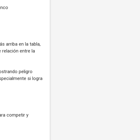
cinco
 arriba en la tabla,
relación entre la
ostrando peligro
specialmente si logra
ara competir y