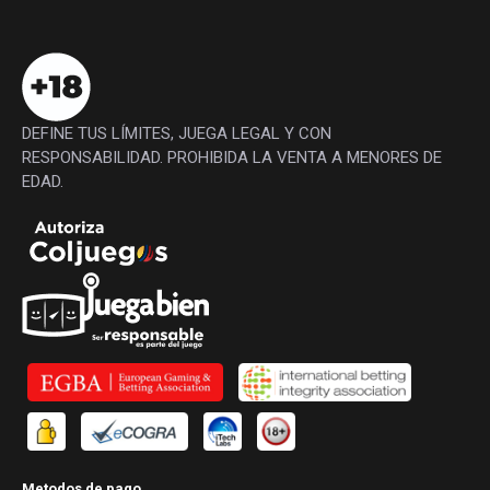
DEFINE TUS LÍMITES, JUEGA LEGAL Y CON
RESPONSABILIDAD. PROHIBIDA LA VENTA A MENORES DE
EDAD.
Metodos de pago