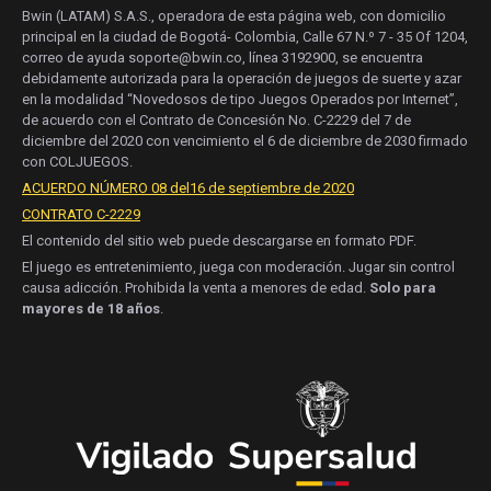
Bwin (LATAM) S.A.S., operadora de esta página web, con domicilio
principal en la ciudad de Bogotá- Colombia, Calle 67 N.º 7 - 35 Of 1204,
correo de ayuda soporte@bwin.co, línea 3192900, se encuentra
debidamente autorizada para la operación de juegos de suerte y azar
en la modalidad “Novedosos de tipo Juegos Operados por Internet”,
de acuerdo con el Contrato de Concesión No. C-2229 del 7 de
diciembre del 2020 con vencimiento el 6 de diciembre de 2030 firmado
con COLJUEGOS.
ACUERDO NÚMERO 08 del16 de septiembre de 2020
CONTRATO C-2229
El contenido del sitio web puede descargarse en formato PDF.
El juego es entretenimiento, juega con moderación. Jugar sin control
causa adicción. Prohibida la venta a menores de edad.
Solo para
mayores de 18 años
.