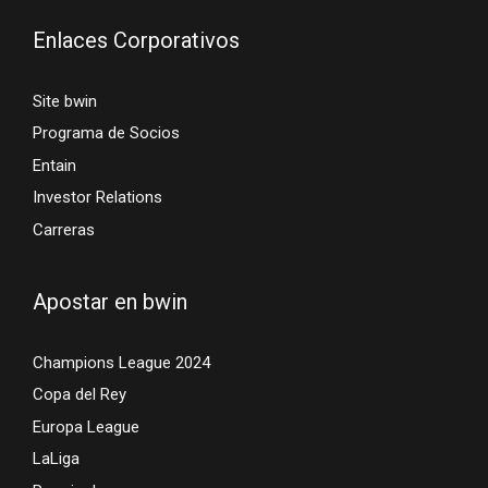
Enlaces Corporativos
Site bwin
Programa de Socios
Entain
Investor Relations
Carreras
Apostar en bwin
Champions League 2024
Copa del Rey
Europa League
LaLiga