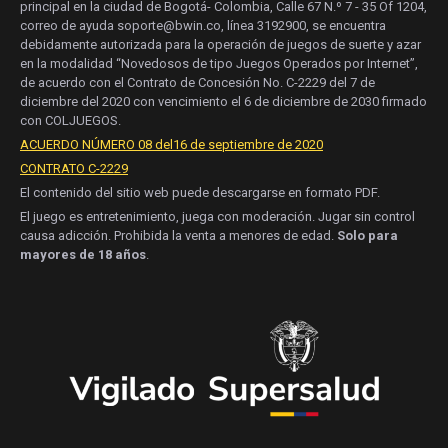
principal en la ciudad de Bogotá- Colombia, Calle 67 N.º 7 - 35 Of 1204,
correo de ayuda soporte@bwin.co, línea 3192900, se encuentra
debidamente autorizada para la operación de juegos de suerte y azar
en la modalidad “Novedosos de tipo Juegos Operados por Internet”,
de acuerdo con el Contrato de Concesión No. C-2229 del 7 de
diciembre del 2020 con vencimiento el 6 de diciembre de 2030 firmado
con COLJUEGOS.
ACUERDO NÚMERO 08 del16 de septiembre de 2020
CONTRATO C-2229
El contenido del sitio web puede descargarse en formato PDF.
El juego es entretenimiento, juega con moderación. Jugar sin control
causa adicción. Prohibida la venta a menores de edad.
Solo para
mayores de 18 años
.