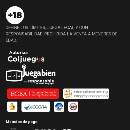
DEFINE TUS LÍMITES, JUEGA LEGAL Y CON
RESPONSABILIDAD. PROHIBIDA LA VENTA A MENORES DE
EDAD.
Metodos de pago