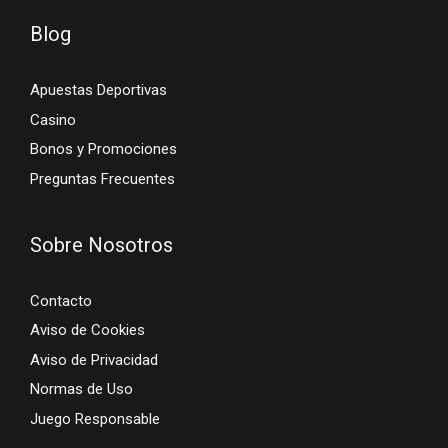
Blog
Apuestas Deportivas
Casino
Bonos y Promociones
Preguntas Frecuentes
Sobre Nosotros
Contacto
Aviso de Cookies
Aviso de Privacidad
Normas de Uso
Juego Responsable