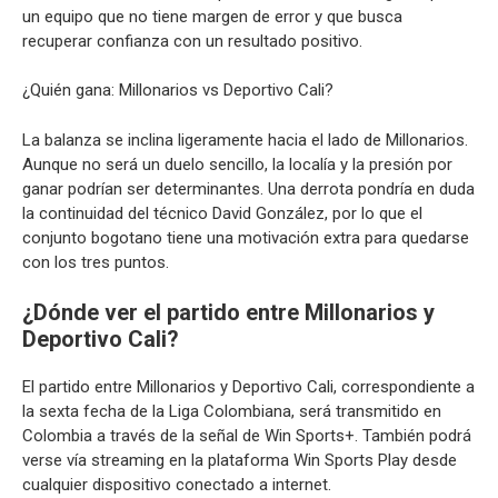
un equipo que no tiene margen de error y que busca
recuperar confianza con un resultado positivo.
¿Quién gana: Millonarios vs Deportivo Cali?
La balanza se inclina ligeramente hacia el lado de Millonarios.
Aunque no será un duelo sencillo, la localía y la presión por
ganar podrían ser determinantes. Una derrota pondría en duda
la continuidad del técnico David González, por lo que el
conjunto bogotano tiene una motivación extra para quedarse
con los tres puntos.
¿Dónde ver el partido entre Millonarios y
Deportivo Cali?
El partido entre Millonarios y Deportivo Cali, correspondiente a
la sexta fecha de la Liga Colombiana, será transmitido en
Colombia a través de la señal de Win Sports+. También podrá
verse vía streaming en la plataforma Win Sports Play desde
cualquier dispositivo conectado a internet.