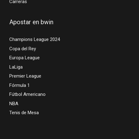
Carreras
Apostar en bwin
Champions League 2024
Copa del Rey
Europa League
LaLiga
Premier League
Fórmula 1
Fútbol Americano
NBA
Tenis de Mesa