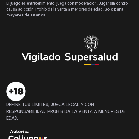
El juego es entretenimiento, juega con moderación. Jugar sin control
causa adicción. Prohibida la venta a menores de edad.
Solo para
mayores de 18 años
.
DEFINE TUS LÍMITES, JUEGA LEGAL Y CON
RESPONSABILIDAD. PROHIBIDA LA VENTA A MENORES DE
EDAD.