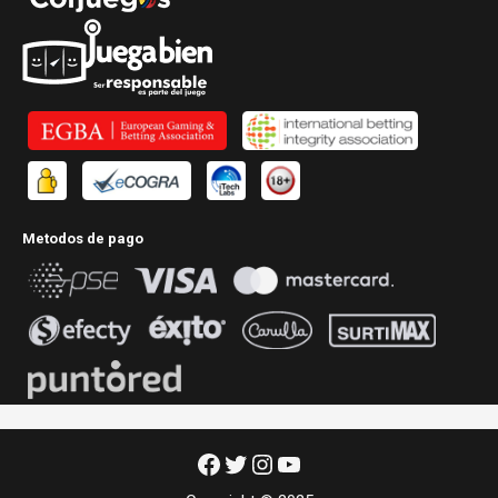
Metodos de pago
Facebook
Twitter
Instagram
YouTube