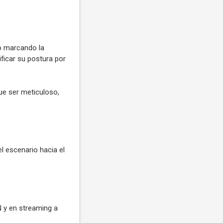
nó marcando la
ificar su postura por
ue ser meticuloso,
el escenario hacia el
N y en streaming a