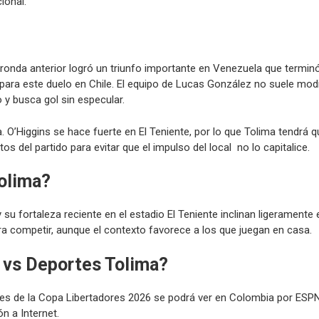
ional.
a ronda anterior logró un triunfo importante en Venezuela que termi
a para este duelo en Chile. El equipo de Lucas González no suele mod
o y busca gol sin especular.
 O’Higgins se hace fuerte en El Teniente, por lo que Tolima tendrá q
 del partido para evitar que el impulso del local no lo capitalice.
olima?
su fortaleza reciente en el estadio El Teniente inclinan ligeramente 
ra competir, aunque el contexto favorece a los que juegan en casa.
s vs Deportes Tolima?
nales de la Copa Libertadores 2026 se podrá ver en Colombia por ESP
n a Internet.