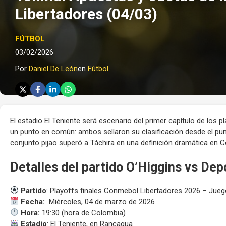
Libertadores (04/03)
FÚTBOL
03/02/2026
Por
Daniel De León
en
Fútbol
El estadio El Teniente será escenario del primer capítulo de los 
un punto en común: ambos sellaron su clasificación desde el punto
conjunto pijao superó a Táchira en una definición dramática en 
Detalles del partido O’Higgins vs Dep
Partido
: Playoffs finales Conmebol Libertadores 2026 – Jueg
Fecha:
Miércoles, 04 de marzo de 2026
Hora:
19:30 (hora de Colombia)
Estadio
: El Teniente, en Rancagua