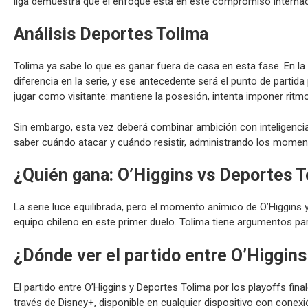
liga demuestra que el enfoque está en este compromiso internac
Análisis Deportes Tolima
Tolima ya sabe lo que es ganar fuera de casa en esta fase. En l
diferencia en la serie, y ese antecedente será el punto de partid
jugar como visitante: mantiene la posesión, intenta imponer ritm
Sin embargo, esta vez deberá combinar ambición con inteligencia.
saber cuándo atacar y cuándo resistir, administrando los momentos
¿Quién gana: O’Higgins vs Deportes T
La serie luce equilibrada, pero el momento anímico de O’Higgins y 
equipo chileno en este primer duelo. Tolima tiene argumentos pa
¿Dónde ver el partido entre O’Higgin
El partido entre O’Higgins y Deportes Tolima por los playoffs fi
través de Disney+, disponible en cualquier dispositivo con conexió