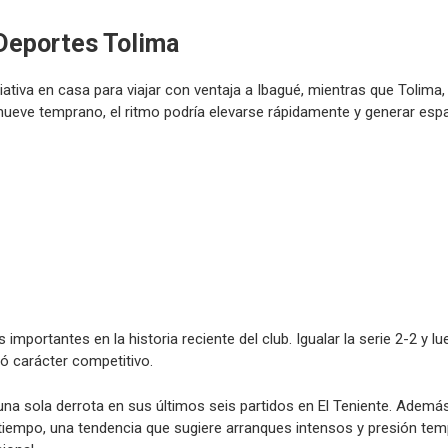
 Deportes Tolima
iativa en casa para viajar con ventaja a Ibagué, mientras que Tolima, f
 mueve temprano, el ritmo podría elevarse rápidamente y generar es
mportantes en la historia reciente del club. Igualar la serie 2-2 y 
ró carácter competitivo.
y una sola derrota en sus últimos seis partidos en El Teniente. Ademá
tiempo, una tendencia que sugiere arranques intensos y presión tem