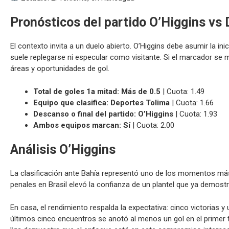
Pronósticos del partido O’Higgins vs
El contexto invita a un duelo abierto. O’Higgins debe asumir la inic
suele replegarse ni especular como visitante. Si el marcador se
áreas y oportunidades de gol.
Total de goles 1a mitad: Más de 0.5
| Cuota: 1.49
Equipo que clasifica: Deportes Tolima
| Cuota: 1.66
Descanso o final del partido: O’Higgins
| Cuota: 1.93
Ambos equipos marcan: Sí
| Cuota: 2.00
Análisis O’Higgins
La clasificación ante Bahía representó uno de los momentos más i
penales en Brasil elevó la confianza de un plantel que ya demost
En casa, el rendimiento respalda la expectativa: cinco victorias 
últimos cinco encuentros se anotó al menos un gol en el primer 