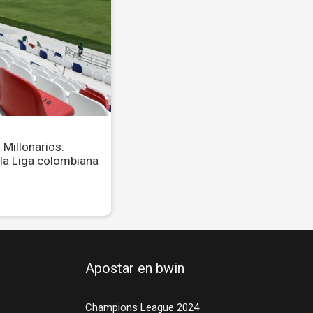
 Millonarios:
la Liga colombiana
Apostar en bwin
Champions League 2024