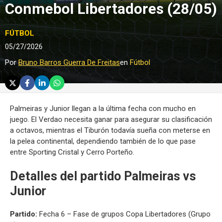
Conmebol Libertadores (28/05)
FÚTBOL
05/27/2026
Por
Bruno Barros Guerra De Freitas
en
Fútbol
Palmeiras y Junior llegan a la última fecha con mucho en
juego. El Verdao necesita ganar para asegurar su clasificación
a octavos, mientras el Tiburón todavía sueña con meterse en
la pelea continental, dependiendo también de lo que pase
entre Sporting Cristal y Cerro Porteño.
Detalles del partido Palmeiras vs
Junior
Partido:
Fecha 6 – Fase de grupos Copa Libertadores (Grupo