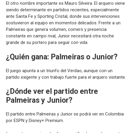
El otro nombre importante es Mauro Silveira. El arquero viene
siendo determinante en partidos recientes, especialmente
ante Santa Fe y Sporting Cristal, donde sus intervenciones
sostuvieron al equipo en momentos delicados. Frente a un
Palmeiras que genera volumen, corners y presencia
constante en campo rival, Junior necesitará otra noche
grande de su portero para seguir con vida.
¿Quién gana: Palmeiras o Junior?
El juego apunta a un triunfo del Verdao, aunque con un
partido exigente y con trabajo fuerte para el arquero visitante.
¿Dónde ver el partido entre
Palmeiras y Junior?
El partido entre Palmeiras y Junior se podrá ver en Colombia
por ESPN y Disney+ Premium.