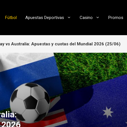
Fútbol
Apuestas Deportivas
Casino
Promos
y vs Australia: Apuestas y cuotas del Mundial 2026 (25/06)
alia:
l 2026