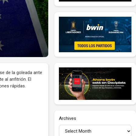
rse de la goleada ante
al anfitrión. El
ones rápidas.
Archives