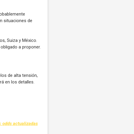
probablemente
en situaciones de
dos, Suiza y México.
 obligado a proponer.
os de alta tensión,
á en los detalles.
as
odds actualizadas