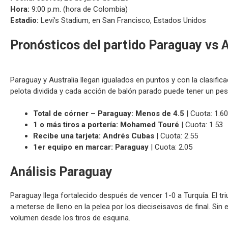
Hora:
9:00 p.m. (hora de Colombia)
Estadio:
Levi’s Stadium, en San Francisco, Estados Unidos
Pronósticos del partido Paraguay vs A
Paraguay y Australia llegan igualados en puntos y con la clasifi
pelota dividida y cada acción de balón parado puede tener un pe
Total de córner – Paraguay: Menos de 4.5
| Cuota: 1.60
1 o más tiros a portería: Mohamed Touré
| Cuota: 1.53
Recibe una tarjeta: Andrés Cubas
| Cuota: 2.55
1er equipo en marcar: Paraguay
| Cuota: 2.05
Análisis Paraguay
Paraguay llega fortalecido después de vencer 1-0 a Turquía. El tr
a meterse de lleno en la pelea por los dieciseisavos de final. S
volumen desde los tiros de esquina.