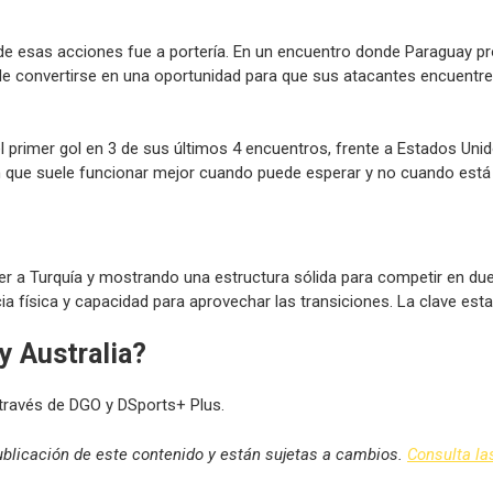
de esas acciones fue a portería. En un encuentro donde Paraguay 
uede convertirse en una oportunidad para que sus atacantes encuentr
ó el primer gol en 3 de sus últimos 4 encuentros, frente a Estados Uni
n que suele funcionar mejor cuando puede esperar y no cuando está
er a Turquía y mostrando una estructura sólida para competir en duel
a física y capacidad para aprovechar las transiciones. La clave estar
y Australia?
 través de DGO y DSports+ Plus.
blicación de este contenido y están sujetas a cambios.
Consulta l