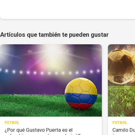
Artículos que también te pueden gustar
FÚTBOL
FÚTBOL
¿Por qué Gustavo Puerta es el
Camilo Du