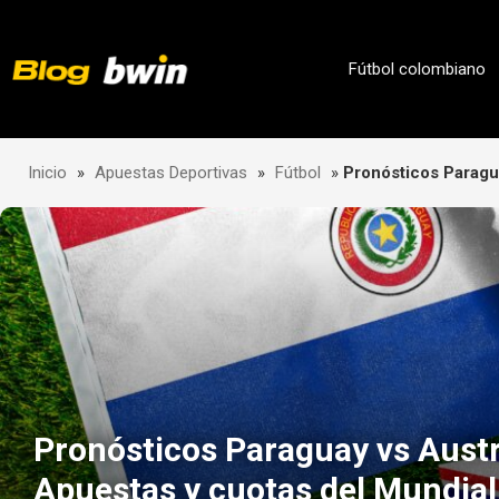
Skip
to
content
Fútbol colombiano
Inicio
»
Apuestas Deportivas
»
Fútbol
»
Pronósticos Paragua
Pronósticos Paraguay vs Austr
Apuestas y cuotas del Mundia