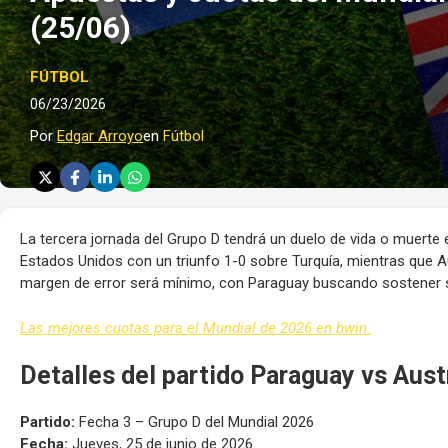
(25/06)
FÚTBOL
06/23/2026
Por
Edgar Arroyo
en
Fútbol
La tercera jornada del Grupo D tendrá un duelo de vida o muerte 
Estados Unidos con un triunfo 1-0 sobre Turquía, mientras que Aus
margen de error será mínimo, con Paraguay buscando sostener su 
Las mejores cuotas para el Mundial de 2026 en bwin.
Detalles del partido Paraguay vs Aust
Partido:
Fecha 3 – Grupo D del Mundial 2026
Fecha:
Jueves, 25 de junio de 2026