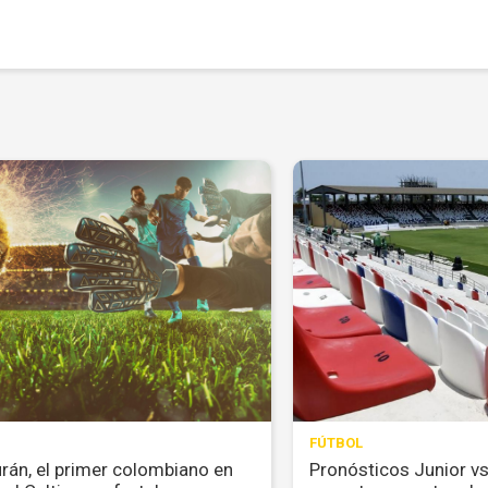
FÚTBOL
rán, el primer colombiano en
Pronósticos Junior vs