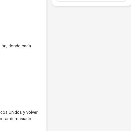
nsión, donde cada
ados Unidos y volver
generar demasiado