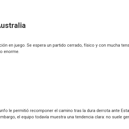
ustralia
cación en juego. Se espera un partido cerrado, físico y con mucha te
so enorme.
iunfo le permitió recomponer el camino tras la dura derrota ante Est
in embargo, el equipo todavía muestra una tendencia clara: no suele 