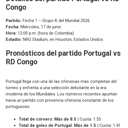
Congo
Partido:
Fecha 1 – Grupo K del Mundial 2026
Fecha:
Miércoles, 17 de junio
Hora:
12:00 p.m. (hora de Colombia)
Estadio:
NRG Stadium, en Houston, Estados Unidos
Pronósticos del partido Portugal vs
RD Congo
Portugal llega con una de las ofensivas más completas del
torneo y enfrenta a una selección debutante en la era
moderna de los Mundiales. Los números recientes apuntan
hacia un partido con presencia ofensiva constante de los
portugueses.
Total de córners: Más de 8.5
| Cuota: 1.55
Total de goles de Portugal: Más de 1.5
| Cuota: 1.41