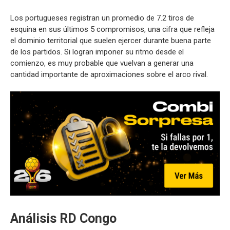
Los portugueses registran un promedio de 7.2 tiros de
esquina en sus últimos 5 compromisos, una cifra que refleja
el dominio territorial que suelen ejercer durante buena parte
de los partidos. Si logran imponer su ritmo desde el
comienzo, es muy probable que vuelvan a generar una
cantidad importante de aproximaciones sobre el arco rival.
Análisis RD Congo