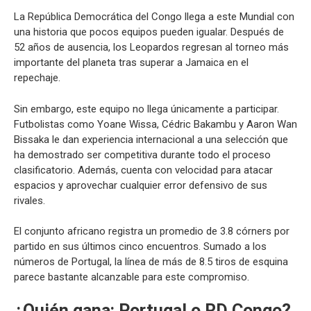
La República Democrática del Congo llega a este Mundial con
una historia que pocos equipos pueden igualar. Después de
52 años de ausencia, los Leopardos regresan al torneo más
importante del planeta tras superar a Jamaica en el
repechaje.
Sin embargo, este equipo no llega únicamente a participar.
Futbolistas como Yoane Wissa, Cédric Bakambu y Aaron Wan
Bissaka le dan experiencia internacional a una selección que
ha demostrado ser competitiva durante todo el proceso
clasificatorio. Además, cuenta con velocidad para atacar
espacios y aprovechar cualquier error defensivo de sus
rivales.
El conjunto africano registra un promedio de 3.8 córners por
partido en sus últimos cinco encuentros. Sumado a los
números de Portugal, la línea de más de 8.5 tiros de esquina
parece bastante alcanzable para este compromiso.
¿Quién gana: Portugal o RD Congo?