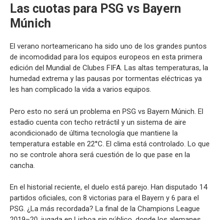
Las cuotas para PSG vs Bayern
Múnich
El verano norteamericano ha sido uno de los grandes puntos
de incomodidad para los equipos europeos en esta primera
edición del Mundial de Clubes FIFA. Las altas temperaturas, la
humedad extrema y las pausas por tormentas eléctricas ya
les han complicado la vida a varios equipos.
Pero esto no será un problema en PSG vs Bayern Múnich. El
estadio cuenta con techo retráctil y un sistema de aire
acondicionado de última tecnología que mantiene la
temperatura estable en 22°C. El clima está controlado. Lo que
no se controle ahora será cuestión de lo que pase en la
cancha.
En el historial reciente, el duelo está parejo. Han disputado 14
partidos oficiales, con 8 victorias para el Bayern y 6 para el
PSG. ¿La más recordada? La final de la Champions League
2019–20, jugada en Lisboa sin público, donde los alemanes