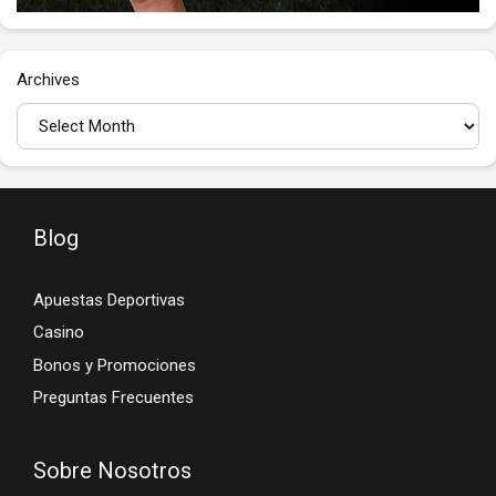
Archives
Blog
Apuestas Deportivas
Casino
Bonos y Promociones
Preguntas Frecuentes
Sobre Nosotros