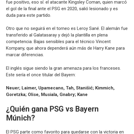
fue positivo, eso sí: el atacante Kingsley Coman, quien marcó
el gol de la final ante el PSG en 2020, salió lesionado y es
duda para este partido.
Otro que no seguirá en el torneo es Leroy Sané. El alemán fue
transferido al Galatasaray y dejó la plantilla en plena
competencia. Bajas sensibles para el técnico Vincent
Kompany, que ahora dependerá aún más de Harry Kane para
marcar diferencias.
El inglés sigue siendo la gran amenaza para los franceses.
Este sería el once titular del Bayern:
Neuer; Laimer, Upamecano, Tah, Stanišić; Kimmich,
Goretzka; Olise, Musiala, Gnabry; Kane
¿Quién gana PSG vs Bayern
Múnich?
El PSG parte como favorito para quedarse con la victoria en