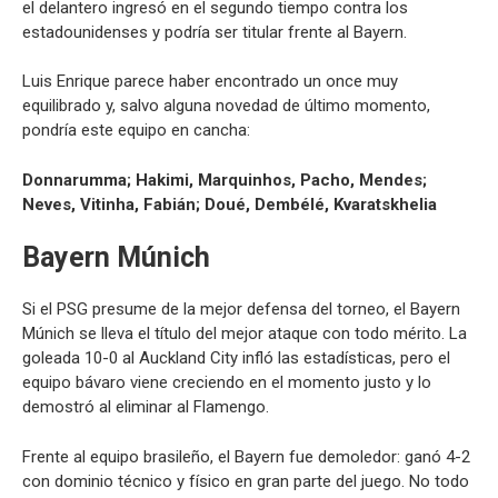
el delantero ingresó en el segundo tiempo contra los
estadounidenses y podría ser titular frente al Bayern.
Luis Enrique parece haber encontrado un once muy
equilibrado y, salvo alguna novedad de último momento,
pondría este equipo en cancha:
Donnarumma; Hakimi, Marquinhos, Pacho, Mendes;
Neves, Vitinha, Fabián; Doué, Dembélé, Kvaratskhelia
Bayern Múnich
Si el PSG presume de la mejor defensa del torneo, el Bayern
Múnich se lleva el título del mejor ataque con todo mérito. La
goleada 10-0 al Auckland City infló las estadísticas, pero el
equipo bávaro viene creciendo en el momento justo y lo
demostró al eliminar al Flamengo.
Frente al equipo brasileño, el Bayern fue demoledor: ganó 4-2
con dominio técnico y físico en gran parte del juego. No todo