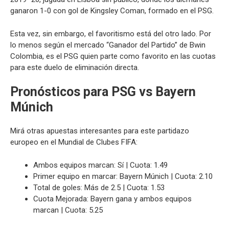
ganaron 1-0 con gol de Kingsley Coman, formado en el PSG.
Esta vez, sin embargo, el favoritismo está del otro lado. Por
lo menos según el mercado “Ganador del Partido” de Bwin
Colombia, es el PSG quien parte como favorito en las cuotas
para este duelo de eliminación directa.
Pronósticos para PSG vs Bayern
Múnich
Mirá otras apuestas interesantes para este partidazo
europeo en el Mundial de Clubes FIFA:
Ambos equipos marcan: Sí | Cuota: 1.49
Primer equipo en marcar: Bayern Múnich | Cuota: 2.10
Total de goles: Más de 2.5 | Cuota: 1.53
Cuota Mejorada: Bayern gana y ambos equipos
marcan | Cuota: 5.25