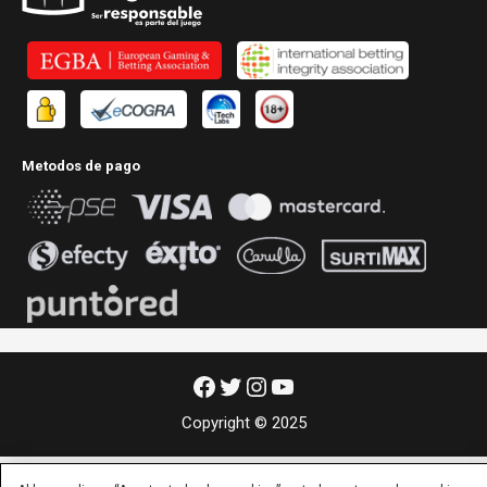
Metodos de pago
Facebook
Twitter
Instagram
YouTube
Copyright © 2025