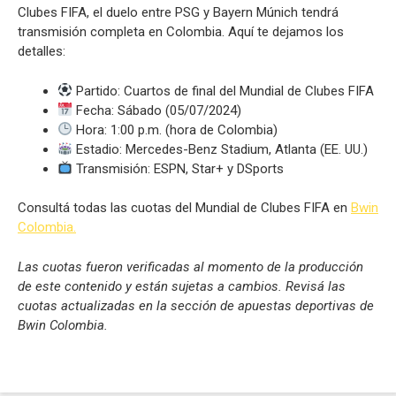
Clubes FIFA, el duelo entre PSG y Bayern Múnich tendrá
transmisión completa en Colombia. Aquí te dejamos los
detalles:
Partido: Cuartos de final del Mundial de Clubes FIFA
Fecha: Sábado (05/07/2024)
Hora: 1:00 p.m. (hora de Colombia)
Estadio: Mercedes-Benz Stadium, Atlanta (EE. UU.)
Transmisión: ESPN, Star+ y DSports
Consultá todas las cuotas del Mundial de Clubes FIFA en
Bwin
Colombia.
Las cuotas fueron verificadas al momento de la producción
de este contenido y están sujetas a cambios. Revisá las
cuotas actualizadas en la sección de apuestas deportivas de
Bwin Colombia.