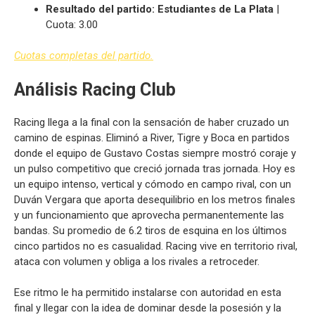
Resultado del partido: Estudiantes de La Plata
|
Cuota: 3.00
Cuotas completas del partido.
Análisis Racing Club
Racing llega a la final con la sensación de haber cruzado un
camino de espinas. Eliminó a River, Tigre y Boca en partidos
donde el equipo de Gustavo Costas siempre mostró coraje y
un pulso competitivo que creció jornada tras jornada. Hoy es
un equipo intenso, vertical y cómodo en campo rival, con un
Duván Vergara que aporta desequilibrio en los metros finales
y un funcionamiento que aprovecha permanentemente las
bandas. Su promedio de 6.2 tiros de esquina en los últimos
cinco partidos no es casualidad. Racing vive en territorio rival,
ataca con volumen y obliga a los rivales a retroceder.
Ese ritmo le ha permitido instalarse con autoridad en esta
final y llegar con la idea de dominar desde la posesión y la