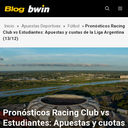
Skip
Me
to
content
Inicio
»
Apuestas Deportivas
»
Fútbol
»
Pronósticos Racing
Club vs Estudiantes: Apuestas y cuotas de la Liga Argentina
(13/12)
Pronósticos Racing Club vs
Estudiantes: Apuestas y cuotas