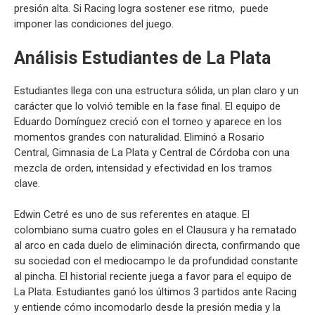
presión alta. Si Racing logra sostener ese ritmo, puede
imponer las condiciones del juego.
Análisis Estudiantes de La Plata
Estudiantes llega con una estructura sólida, un plan claro y un
carácter que lo volvió temible en la fase final. El equipo de
Eduardo Domínguez creció con el torneo y aparece en los
momentos grandes con naturalidad. Eliminó a Rosario
Central, Gimnasia de La Plata y Central de Córdoba con una
mezcla de orden, intensidad y efectividad en los tramos
clave.
Edwin Cetré es uno de sus referentes en ataque. El
colombiano suma cuatro goles en el Clausura y ha rematado
al arco en cada duelo de eliminación directa, confirmando que
su sociedad con el mediocampo le da profundidad constante
al pincha. El historial reciente juega a favor para el equipo de
La Plata. Estudiantes ganó los últimos 3 partidos ante Racing
y entiende cómo incomodarlo desde la presión media y la