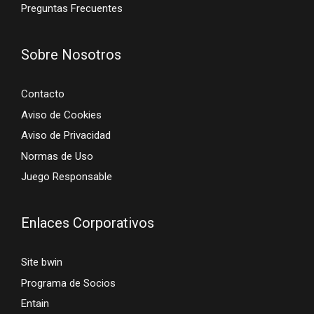
Preguntas Frecuentes
Sobre Nosotros
Contacto
Aviso de Cookies
Aviso de Privacidad
Normas de Uso
Juego Responsable
Enlaces Corporativos
Site bwin
Programa de Socios
Entain