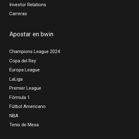
Investor Relations
Carreras
Apostar en bwin
Champions League 2024
Copa del Rey
Europa League
LaLiga
Premier League
Fórmula 1
Fútbol Americano
NBA
Tenis de Mesa