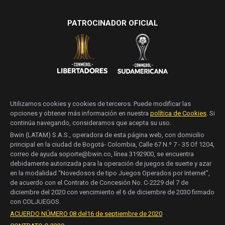
PATROCINADOR OFICIAL
Utilizamos cookies y cookies de terceros. Puede modificar las
opciones y obtener más información en nuestra
política de Cookies
. Si
continúa navegando, consideramos que acepta su uso.
Bwin (LATAM) S.A.S., operadora de esta página web, con domicilio
principal en la ciudad de Bogotá- Colombia, Calle 67 N.º 7 - 35 Of 1204,
correo de ayuda soporte@bwin.co, línea 3192900, se encuentra
debidamente autorizada para la operación de juegos de suerte y azar
en la modalidad “Novedosos de tipo Juegos Operados por Internet”,
de acuerdo con el Contrato de Concesión No. C-2229 del 7 de
diciembre del 2020 con vencimiento el 6 de diciembre de 2030 firmado
con COLJUEGOS.
ACUERDO NÚMERO 08 del16 de septiembre de 2020