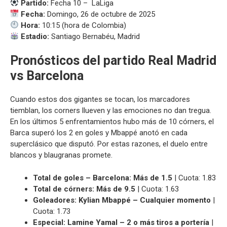
Partido:
Fecha 10 – LaLiga
Fecha:
Domingo, 26 de octubre de 2025
Hora:
10:15 (hora de Colombia)
Estadio:
Santiago Bernabéu, Madrid
Pronósticos del partido Real Madrid
vs Barcelona
Cuando estos dos gigantes se tocan, los marcadores
tiemblan, los corners llueven y las emociones no dan tregua.
En los últimos 5 enfrentamientos hubo más de 10 córners, el
Barca superó los 2 en goles y Mbappé anotó en cada
superclásico que disputó. Por estas razones, el duelo entre
blancos y blaugranas promete.
Total de goles – Barcelona: Más de 1.5
| Cuota: 1.83
Total de córners: Más de 9.5
| Cuota: 1.63
Goleadores: Kylian Mbappé – Cualquier momento
|
Cuota: 1.73
Especial: Lamine Yamal – 2 o más tiros a portería
|