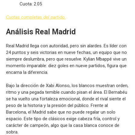
Cuota: 2.05
Cuotas completas del partido.
Análisis Real Madrid
Real Madrid llega con autoridad, pero sin alardes. Es líder con
24 puntos y seis victorias en nueve fechas, un equipo que no
siempre deslumbra, pero que resuelve. Kylian Mbappé vive un
momento imparable: diez goles en nueve partidos, figura que
encarna la diferencia.
Bajo la dirección de Xabi Alonso, los blancos muestran orden,
ritmo y una pegada temible cuando pisan el área. El Bernabéu
se ha vuelto una fortaleza emocional, donde el rival siente el
peso de la historia y la presión del público. Frente al
Barcelona, el Madrid sabe que no puede regalar un solo
espacio. Este tipo de clásicos exige cabeza fría, control y
carácter de campeón, algo que la casa blanca conoce de
sobra.