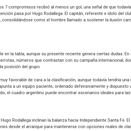
mos 7 compromisos recibió al menos un gol, una señal de que todaví
nción pasa por Hugo Rodallega. El capitán, referente e ídolo del clu
, consolidándose como el hombre llamado a sostener la ilusión car
 en la tabla, aunque su presente reciente genera ciertas dudas. En
 derrotas, números que contrastan con su campaña internacional, d
a posición del grupo.
y favorable de cara a la clasificación, aunque todavía tendría una 
to apunta a un equipo paciente, ordenado defensivamente y dispuesto
rtido, el cuadro argentino puede encontrar escenarios ideales para las
 Hugo Rodallega inclinan la balanza hacia Independiente Santa Fe. E
ones desde el arranque para mantenerse con opciones reales de clas