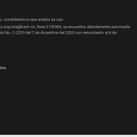
do, consideramos que acepta su uso.
yuda soporte@bwin.co, línea 3192900, se encuentra debidamente autorizada
ón No. C-2229 del 7 de diciembre del 2020 con vencimiento el 6 de
ños
.