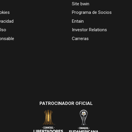
Site bwin
okies
Programa de Socios
vacidad
Entain
Uso
Investor Relations
onsable
Carreras
PATROCINADOR OFICIAL