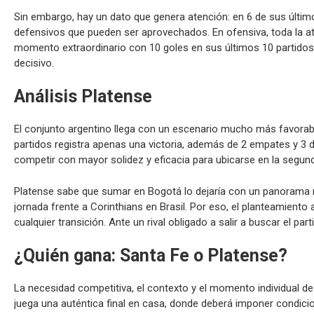
Sin embargo, hay un dato que genera atención: en 6 de sus últi
defensivos que pueden ser aprovechados. En ofensiva, toda la ate
momento extraordinario con 10 goles en sus últimos 10 partidos
decisivo.
Análisis Platense
El conjunto argentino llega con un escenario mucho más favorable
partidos registra apenas una victoria, además de 2 empates y 3
competir con mayor solidez y eficacia para ubicarse en la segund
Platense sabe que sumar en Bogotá lo dejaría con un panorama mu
jornada frente a Corinthians en Brasil. Por eso, el planteamien
cualquier transición. Ante un rival obligado a salir a buscar el pa
¿Quién gana: Santa Fe o Platense?
La necesidad competitiva, el contexto y el momento individual de
juega una auténtica final en casa, donde deberá imponer condici