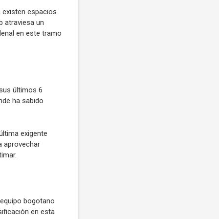
a existen espacios
b atraviesa un
denal en este tramo
 sus últimos 6
onde ha sabido
última exigente
 a aprovechar
timar.
l equipo bogotano
ificación en esta