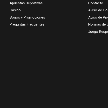
Apuestas Deportivas
Contacto
Casino
Aviso de Co
Bonos y Promociones
Aviso de Pri
Preguntas Frecuentes
Normas de 
Juego Resp