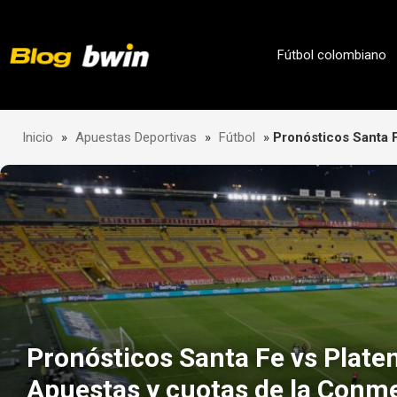
Skip
to
content
Fútbol colombiano
Inicio
»
Apuestas Deportivas
»
Fútbol
»
Pronósticos Santa 
Pronósticos Santa Fe vs Plate
Apuestas y cuotas de la Conm