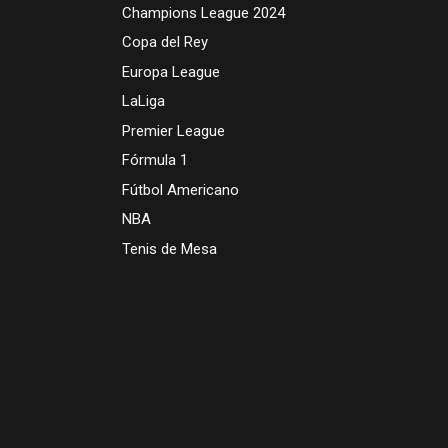
Champions League 2024
Copa del Rey
Europa League
LaLiga
Premier League
Fórmula 1
Fútbol Americano
NBA
Tenis de Mesa