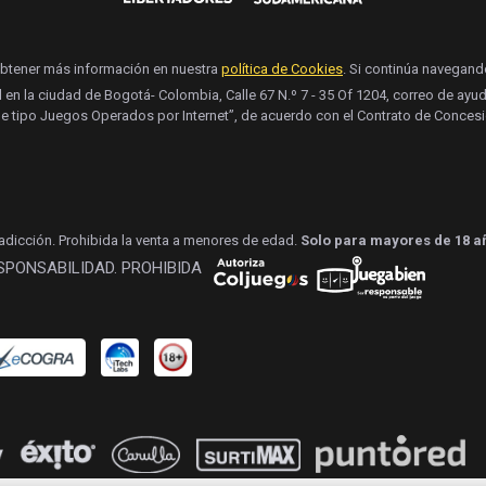
obtener más información en nuestra
política de Cookies
. Si continúa navegan
l en la ciudad de Bogotá- Colombia, Calle 67 N.º 7 - 35 Of 1204, correo de a
e tipo Juegos Operados por Internet”, de acuerdo con el Contrato de Concesi
 adicción. Prohibida la venta a menores de edad.
Solo para mayores de 18 a
ESPONSABILIDAD. PROHIBIDA