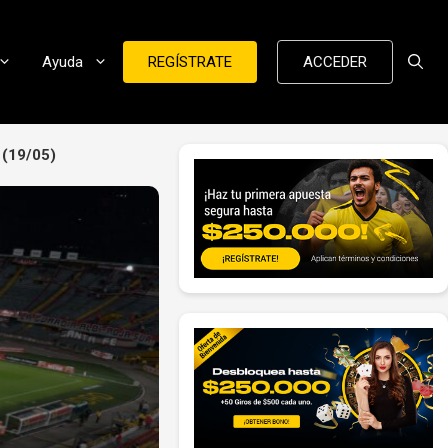
Ayuda
REGÍSTRATE
ACCEDER
 (19/05)