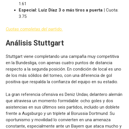
1.61
Especial: Luíz Díaz 3 o más tiros a puerta
| Cuota:
3.75
Cuotas completas del partido.
Análisis Stuttgart
Stuttgart viene completando una campaña muy competitiva
en la Bundesliga, con apenas cuatro puntos de distancia
respecto a la segunda posición. En condición de local es uno
de los más sólidos del torneo, con una diferencia de gol
positiva que respalda la confianza del equipo en su estadio.
La gran referencia ofensiva es Deniz Undav, delantero alemán
que atraviesa un momento formidable: ocho goles y dos
asistencias en sus últimos seis partidos, incluido un doblete
frente a Augsburgo y un triplete al Borussia Dortmund. Su
oportunismo y movilidad lo convierten en una amenaza
constante, especialmente ante un Bayern que ataca mucho y