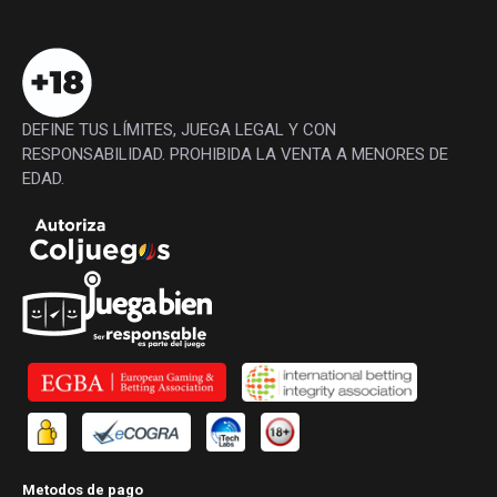
DEFINE TUS LÍMITES, JUEGA LEGAL Y CON
RESPONSABILIDAD. PROHIBIDA LA VENTA A MENORES DE
EDAD.
Metodos de pago