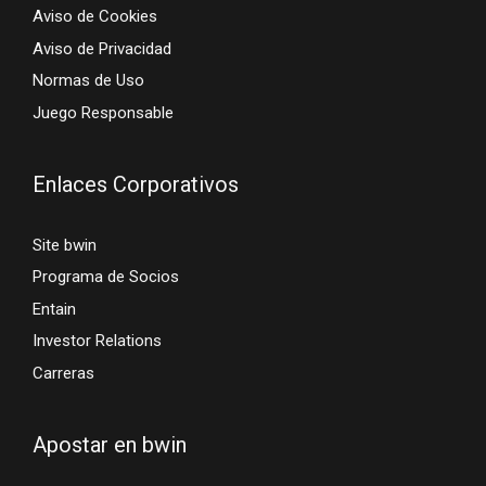
Aviso de Cookies
Aviso de Privacidad
Normas de Uso
Juego Responsable
Enlaces Corporativos
Site bwin
Programa de Socios
Entain
Investor Relations
Carreras
Apostar en bwin