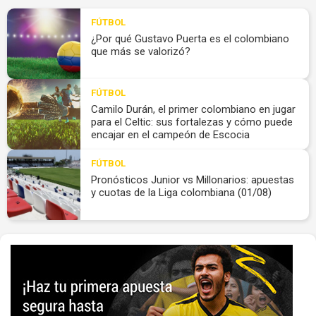
FÚTBOL
¿Por qué Gustavo Puerta es el colombiano
que más se valorizó?
FÚTBOL
Camilo Durán, el primer colombiano en jugar
para el Celtic: sus fortalezas y cómo puede
encajar en el campeón de Escocia
FÚTBOL
Pronósticos Junior vs Millonarios: apuestas
y cuotas de la Liga colombiana (01/08)