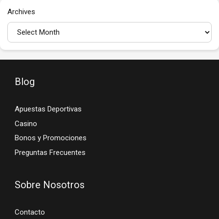
Archives
Blog
Apuestas Deportivas
Casino
Bonos y Promociones
Preguntas Frecuentes
Sobre Nosotros
Contacto