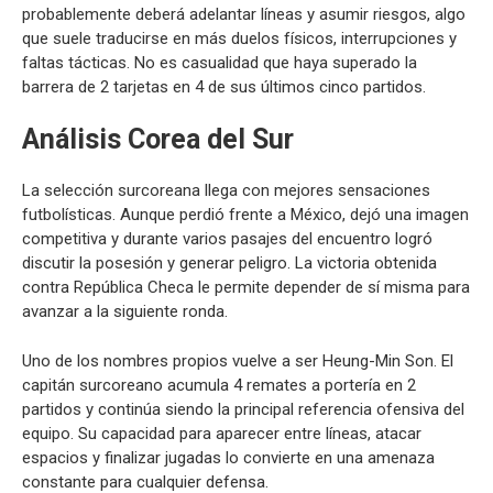
probablemente deberá adelantar líneas y asumir riesgos, algo
que suele traducirse en más duelos físicos, interrupciones y
faltas tácticas. No es casualidad que haya superado la
barrera de 2 tarjetas en 4 de sus últimos cinco partidos.
Análisis Corea del Sur
La selección surcoreana llega con mejores sensaciones
futbolísticas. Aunque perdió frente a México, dejó una imagen
competitiva y durante varios pasajes del encuentro logró
discutir la posesión y generar peligro. La victoria obtenida
contra República Checa le permite depender de sí misma para
avanzar a la siguiente ronda.
Uno de los nombres propios vuelve a ser Heung-Min Son. El
capitán surcoreano acumula 4 remates a portería en 2
partidos y continúa siendo la principal referencia ofensiva del
equipo. Su capacidad para aparecer entre líneas, atacar
espacios y finalizar jugadas lo convierte en una amenaza
constante para cualquier defensa.