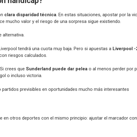
on handicap?
con
clara disparidad técnica
. En estas situaciones, apostar por la vi
ce mucho valor y el riesgo de una sorpresa sigue existiendo.
alternativa.
e Liverpool tendrá una cuota muy baja. Pero si apuestas a
Liverpool -
con riesgos calculados.
 Si crees que
Sunderland puede dar pelea
o al menos perder por p
ol o incluso victoria.
 partidos previsibles en oportunidades mucho más interesantes
e en otros deportes con el mismo principio: ajustar el marcador con