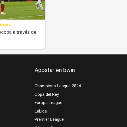
ÚTBOL
copa a través de
Apostar en bwin
Champions League 2024
Copa del Rey
Europa League
LaLiga
Premier League