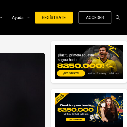
Ayuda
REGÍSTRATE
ACCEDER