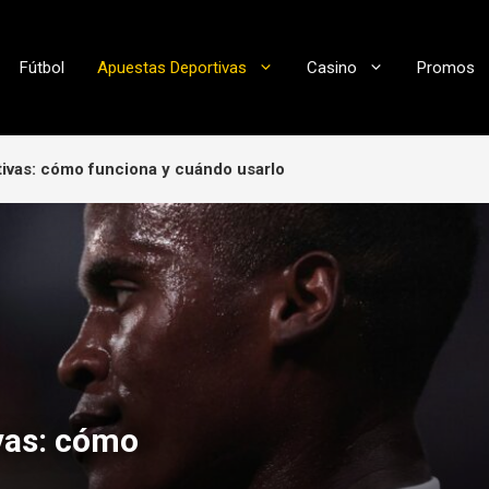
Fútbol
Apuestas Deportivas
Casino
Promos
ivas: cómo funciona y cuándo usarlo
vas: cómo