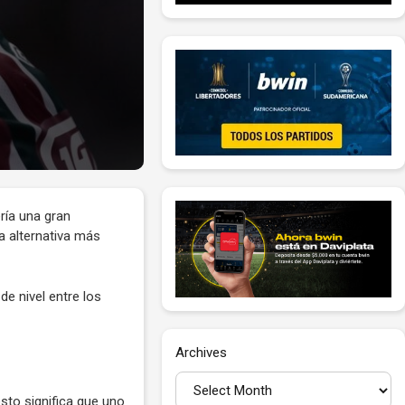
ría una gran
 alternativa más
e nivel entre los
Archives
esto significa que uno