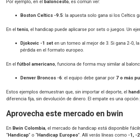
Por ejemplo, en el
baloncesto
, es común ver:
Boston Celtics -9.5
: la apuesta solo gana si los Celtics
En el
tenis
, el handicap puede aplicarse por sets o juegos. Un ej
Djokovic -1 set
en un torneo al mejor de 3. Si gana 2-0, l
pérdida en el formato europeo.
En el
fútbol americano
, funciona de forma muy similar al balonc
Denver Broncos -6
: el equipo debe ganar por
7 o más p
Estos ejemplos demuestran que, sin importar el deporte, el
hand
diferencia fija, sin devolución de dinero. El empate es una opción 
Aprovecha este mercado en bwin
En
Bwin Colombia
, el mercado de handicap está disponible fác
“
Handicap
” o “
Handicap Europeo
”. Allí verás líneas como
-1, -2