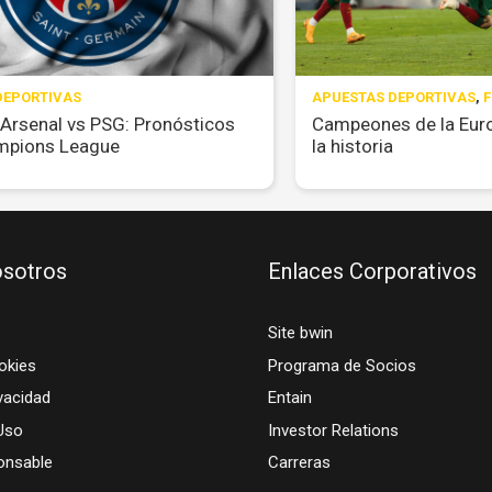
DEPORTIVAS
APUESTAS DEPORTIVAS
,
F
Arsenal vs PSG: Pronósticos
Campeones de la Euro
ampions League
la historia
sotros
Enlaces Corporativos
Site bwin
okies
Programa de Socios
vacidad
Entain
Uso
Investor Relations
onsable
Carreras