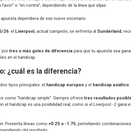
avor” o “en contra”, dependiendo de la línea que elijas.
tu apuesta dependiera de ese nuevo escenario.
5/26
: el
Liverpool
, actual campeón, se enfrenta al
Sunderland
, re
r por
tres o más goles de diferencia
para que tu apuesta sea gana
les en el handicap.
: ¿cuál es la diferencia?
dos tipos principales: el
handicap europeo
y el
handicap asiático
.
noce como “handicap simple”. Siempre ofrece
tres resultados posibl
en el handicap es una posibilidad real, como si el Liverpool -2 gana
n. Presenta líneas como
+0.25 o -1.75
, permitiendo combinaciones
pendiendo del resultado.