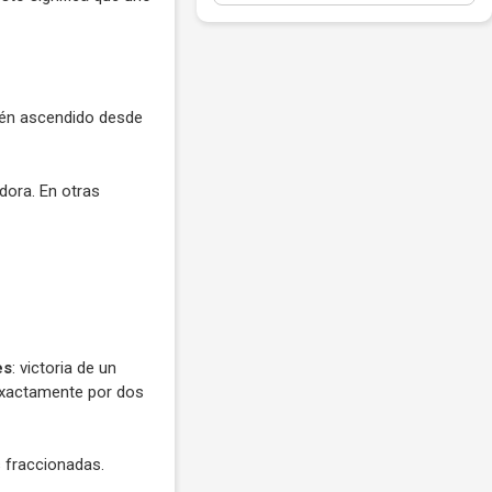
cién ascendido desde
dora. En otras
es
: victoria de un
 exactamente por dos
 fraccionadas.