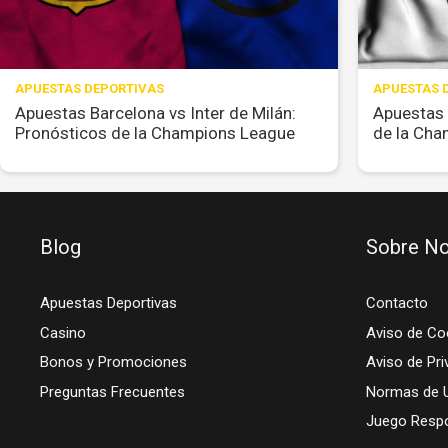
APUESTAS DEPORTIVAS
APUESTAS 
Apuestas Barcelona vs Inter de Milán:
Apuestas 
Pronósticos de la Champions League
de la Ch
Blog
Sobre No
Apuestas Deportivas
Contacto
Casino
Aviso de Co
Bonos y Promociones
Aviso de Pri
Preguntas Frecuentes
Normas de 
Juego Resp