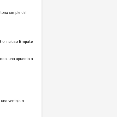
ctoria simple del
2
o incluso
Empate
oco, una apuesta a
 una ventaja o