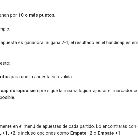
 ganan por
10 o más puntos
.
emplo:
a apuesta es ganadora. Si gana 2-1, el resultado en el handicap es emp
esto:
untos
para que la apuesta sea válida.
icap europeo
siempre sigue la misma lógica: ajustar el marcador c
posible.
ilmente en el menú de apuestas de cada partido. Lo encontrarás con
, +1, +2
, e incluso opciones como
Empate -2
o
Empate +1
.