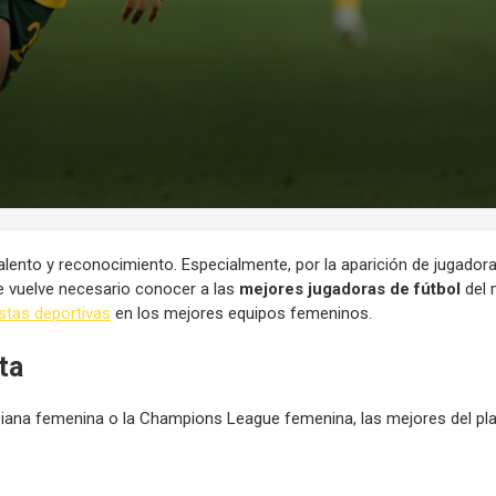
lento y reconocimiento. Especialmente, por la aparición de jugadora
e vuelve necesario conocer a las
mejores jugadoras de fútbol
del 
stas deportivas
en los mejores equipos femeninos.
eta
biana femenina o la Champions League femenina, las mejores del pl