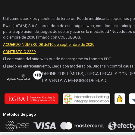
Utilizamos cookies y cookies de terceros. Puede modificar las opciones y 
Bwin (LATAM) S.A.S., operadora de esta página web, con domicilio principa
para la operación de juegos de suerte y azar en la modalidad “Novedosos d
diciembre de 2030 firmado con COLJUEGOS.
ACUERDO NÚMERO 08 del16 de septiembre de 2020
CONTRATO C-2229
El contenido del sitio web puede descargarse en formato PDF.
El juego es entretenimiento, juega con moderación. Jugar sin control causa
DEFINE TUS LÍMITES, JUEGA LEGAL Y CON R
LA VENTA A MENORES DE EDAD.
Metodos de pago