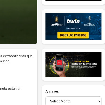
s extraordinarias que
mundo,
aneta están en
Archives