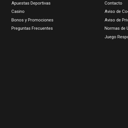
Apuestas Deportivas
Contacto
Casino
Aviso de Co
Bonos y Promociones
Aviso de Pri
Preguntas Frecuentes
Normas de 
Juego Resp