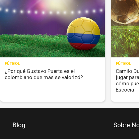
FÚTBOL
FÚTBOL
¿Por qué Gustavo Puerta es el
Camilo Du
colombiano que más se valorizó?
jugar para
cómo pued
Escocia
Blog
Sobre No