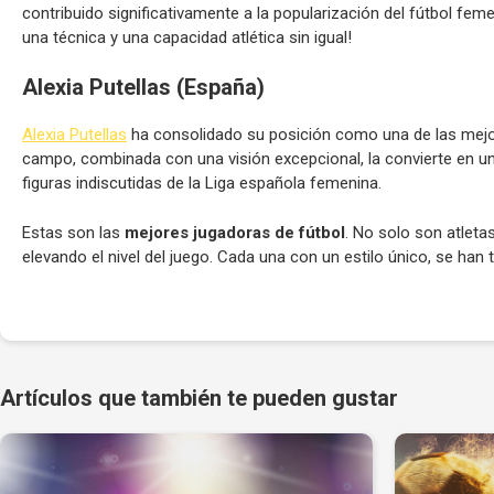
contribuido significativamente a la popularización del fútbol fem
una técnica y una capacidad atlética sin igual!
Alexia Putellas (España)
Alexia Putellas
ha consolidado su posición como una de las mejo
campo, combinada con una visión excepcional, la convierte en un
figuras indiscutidas de la Liga española femenina.
Estas son las
mejores jugadoras de fútbol
. No solo son atlet
elevando el nivel del juego. Cada una con un estilo único, se han
Artículos que también te pueden gustar