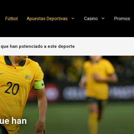
Fútbol
Apuestas Deportivas
Casino
Promos
, que han potenciado a este deporte
que han