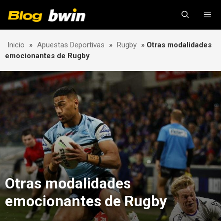
Skip
Me
to
content
Inicio
»
Apuestas Deportivas
»
Rugby
»
Otras modalidades
emocionantes de Rugby
Otras modalidades
emocionantes de Rugby