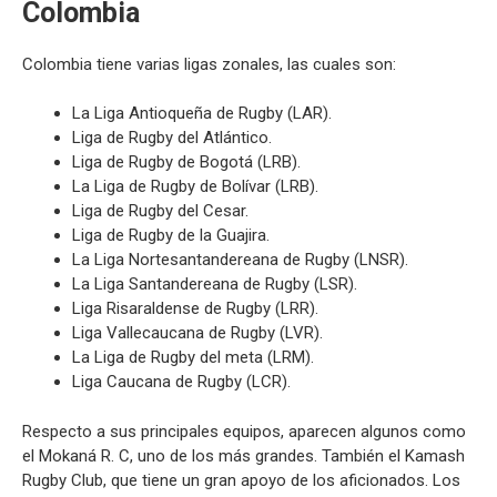
Colombia
Colombia tiene varias ligas zonales, las cuales son:
La Liga Antioqueña de Rugby (LAR).
Liga de Rugby del Atlántico.
Liga de Rugby de Bogotá (LRB).
La Liga de Rugby de Bolívar (LRB).
Liga de Rugby del Cesar.
Liga de Rugby de la Guajira.
La Liga Nortesantandereana de Rugby (LNSR).
La Liga Santandereana de Rugby (LSR).
Liga Risaraldense de Rugby (LRR).
Liga Vallecaucana de Rugby (LVR).
La Liga de Rugby del meta (LRM).
Liga Caucana de Rugby (LCR).
Respecto a sus principales equipos, aparecen algunos como
el Mokaná R. C, uno de los más grandes. También el Kamash
Rugby Club, que tiene un gran apoyo de los aficionados. Los