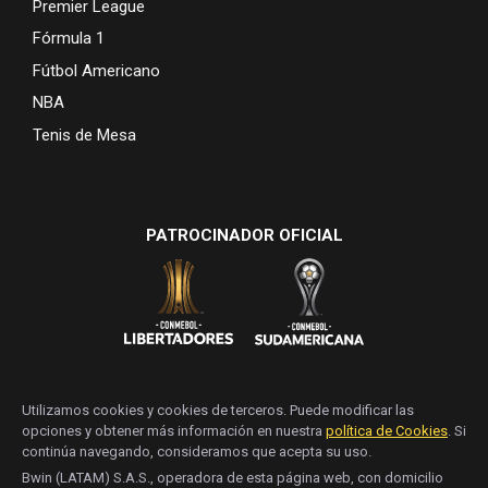
Premier League
Fórmula 1
Fútbol Americano
NBA
Tenis de Mesa
PATROCINADOR OFICIAL
Utilizamos cookies y cookies de terceros. Puede modificar las
opciones y obtener más información en nuestra
política de Cookies
. Si
continúa navegando, consideramos que acepta su uso.
Bwin (LATAM) S.A.S., operadora de esta página web, con domicilio