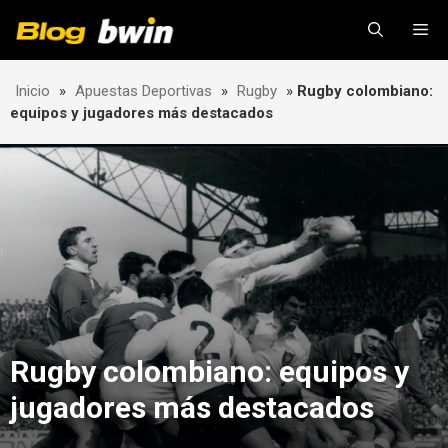
Skip
Me
to
content
Inicio
»
Apuestas Deportivas
»
Rugby
»
Rugby colombiano:
equipos y jugadores más destacados
Rugby colombiano: equipos y
jugadores más destacados