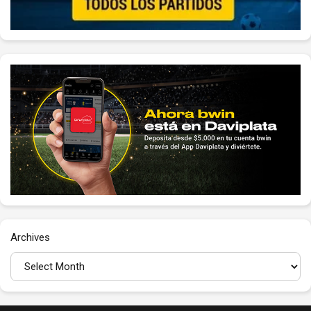
Archives