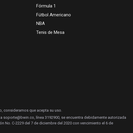
Fórmula 1
Fútbol Americano
NBA
Tenis de Mesa
do, consideramos que acepta su uso.
yuda soporte@bwin.co, línea 3192900, se encuentra debidamente autorizada
ón No. C-2229 del 7 de diciembre del 2020 con vencimiento el 6 de