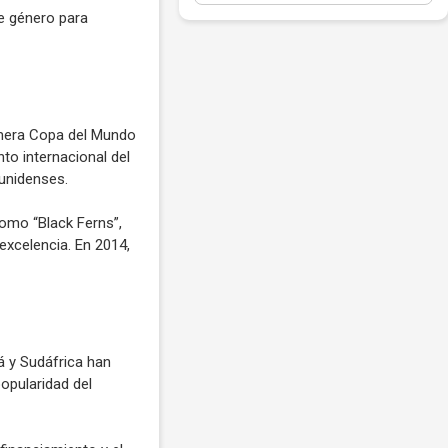
de género para
rimera Copa del Mundo
to internacional del
dounidenses.
omo “Black Ferns”,
excelencia. En 2014,
á y Sudáfrica han
opularidad del