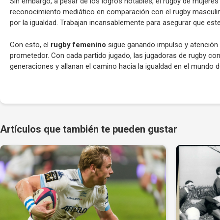
Sin embargo, a pesar de los logros notables, el rugby de mujeres 
reconocimiento mediático en comparación con el rugby masculin
por la igualdad. Trabajan incansablemente para asegurar que est
Con esto, el
rugby femenino
sigue ganando impulso y atención a 
prometedor. Con cada partido jugado, las jugadoras de rugby conti
generaciones y allanan el camino hacia la igualdad en el mundo d
Artículos que también te pueden gustar