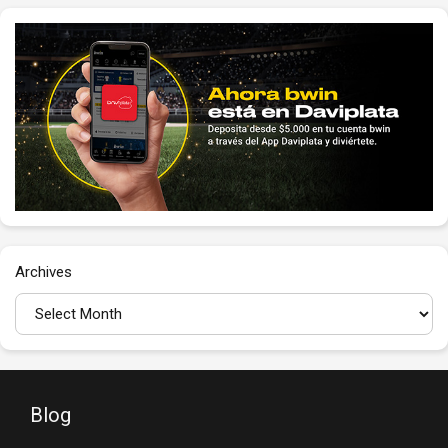
Archives
Blog