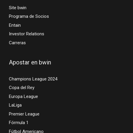
Site bwin
Programa de Socios
Entain
Investor Relations
Carreras
Apostar en bwin
Champions League 2024
Copa del Rey
Europa League
LaLiga
Premier League
Fórmula 1
Fútbol Americano