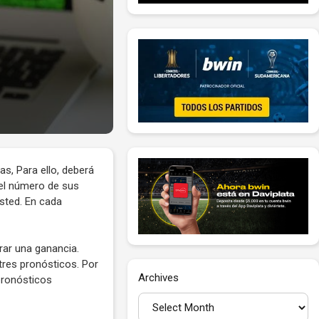
s, Para ello, deberá
del número de sus
sted. En cada
rar una ganancia.
tres pronósticos. Por
Archives
pronósticos