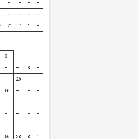
–
–
–
–
–
–
–
–
5
21
7
1
–
8
–
–
8
–
–
28
–
–
56
–
–
–
–
–
–
–
–
–
–
–
–
–
–
–
56
28
8
1