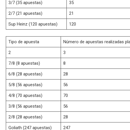
3/7 (35 apuestas)
35
2/7 (21 apuestas)
21
Sup Heinz (120 apuestas)
120
Tipo de apuesta
Número de apuestas realizadas pl
2
3
7/8 (8 apuestas)
8
6/8 (28 apuestas)
28
5/8 (56 apuestas)
56
4/8 (70 apuestas)
70
3/8 (56 apuestas)
56
2/8 (28 apuestas)
28
Goliath (247 apuestas)
247