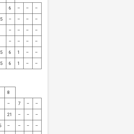
–
6
–
–
–
5
–
–
–
–
–
–
–
–
–
–
–
–
–
–
5
6
1
–
–
5
6
1
–
–
8
–
7
–
–
21
–
–
–
5
–
–
–
–