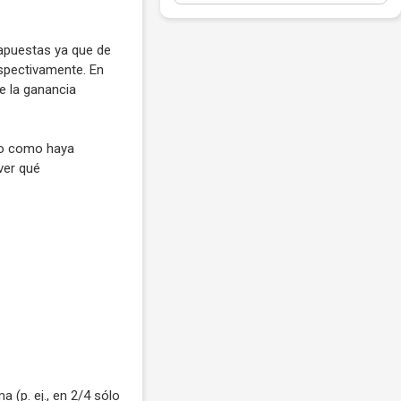
 apuestas ya que de
espectivamente. En
e la ganancia
nto como haya
ver qué
 (p. ej., en 2/4 sólo