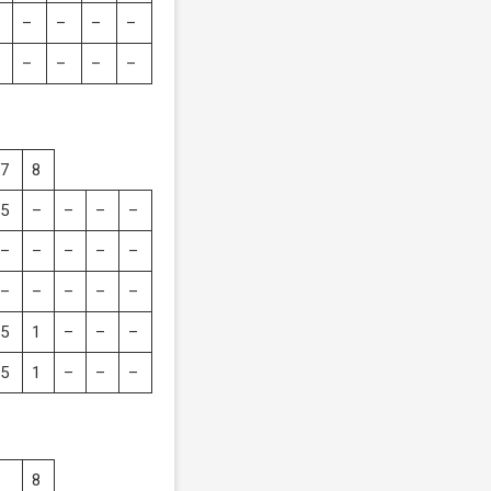
–
–
–
–
–
–
–
–
7
8
5
–
–
–
–
–
–
–
–
–
–
–
–
–
–
5
1
–
–
–
5
1
–
–
–
8