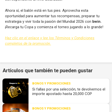
Ahora sí, el balón está en tus pies. Aprovecha esta
oportunidad para aumentar tus recompensas, preparar tu
estrategia y vivir toda la pasión del Mundial 2026 con
bwin.
¡Recarga tu Copa y comienza el torneo jugando a lo grande!
Haz clic en el enlace y lee los Términos y Condiciones
completos de la promoción.
Artículos que también te pueden gustar
BONOS Y PROMOCIONES
Si fallas por una selección, te devolvemos el
importe apostado hasta 20,000 COP
BONOS Y PROMOCIONES