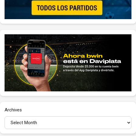
Archives