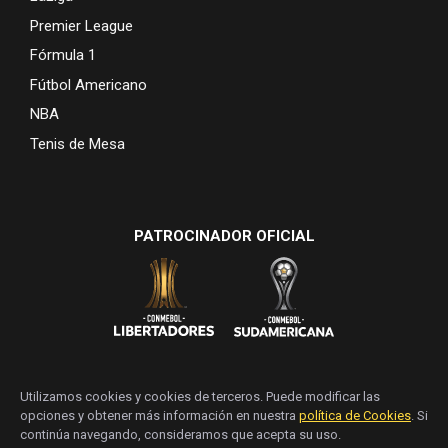
Premier League
Fórmula 1
Fútbol Americano
NBA
Tenis de Mesa
PATROCINADOR OFICIAL
Utilizamos cookies y cookies de terceros. Puede modificar las
opciones y obtener más información en nuestra
política de Cookies
. Si
continúa navegando, consideramos que acepta su uso.