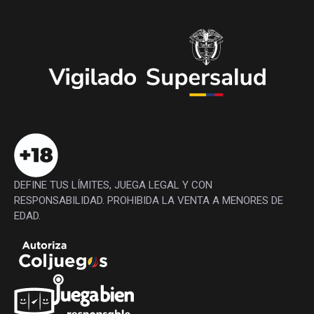
DEFINE TUS LÍMITES, JUEGA LEGAL Y CON
RESPONSABILIDAD. PROHIBIDA LA VENTA A MENORES DE
EDAD.