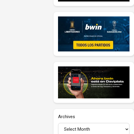
Archives