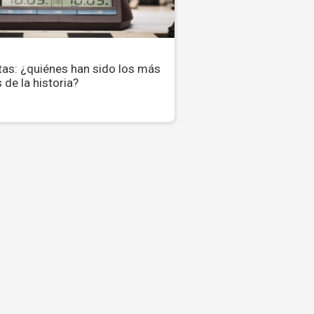
tas: ¿quiénes han sido los más
 de la historia?