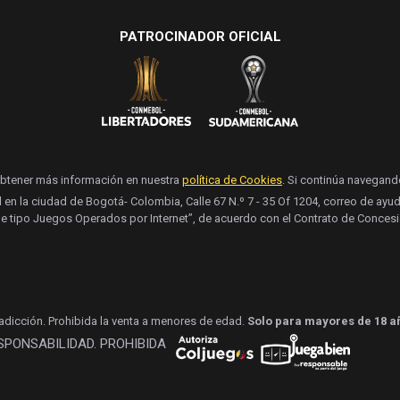
PATROCINADOR OFICIAL
obtener más información en nuestra
política de Cookies
. Si continúa navegan
l en la ciudad de Bogotá- Colombia, Calle 67 N.º 7 - 35 Of 1204, correo de a
e tipo Juegos Operados por Internet”, de acuerdo con el Contrato de Concesi
 adicción. Prohibida la venta a menores de edad.
Solo para mayores de 18 a
ESPONSABILIDAD. PROHIBIDA