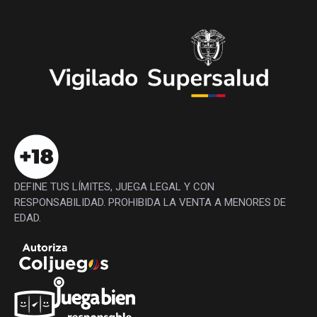
DEFINE TUS LÍMITES, JUEGA LEGAL Y CON
RESPONSABILIDAD. PROHIBIDA LA VENTA A MENORES DE
EDAD.