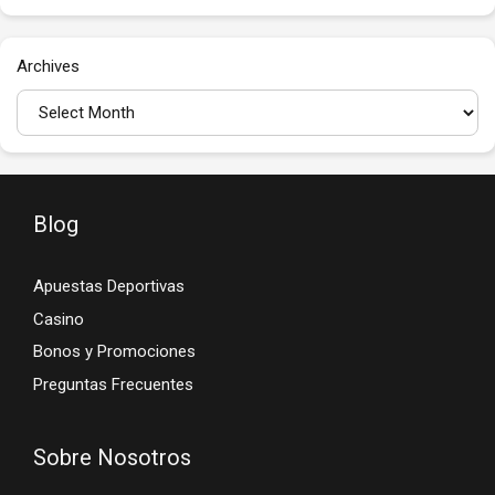
Archives
Blog
Apuestas Deportivas
Casino
Bonos y Promociones
Preguntas Frecuentes
Sobre Nosotros