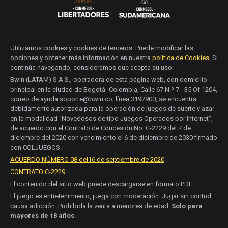
Utilizamos cookies y cookies de terceros. Puede modificar las
opciones y obtener más información en nuestra
política de Cookies
. Si
continúa navegando, consideramos que acepta su uso.
Bwin (LATAM) S.A.S., operadora de esta página web, con domicilio
principal en la ciudad de Bogotá- Colombia, Calle 67 N.º 7 - 35 Of 1204,
correo de ayuda soporte@bwin.co, línea 3192900, se encuentra
debidamente autorizada para la operación de juegos de suerte y azar
en la modalidad “Novedosos de tipo Juegos Operados por Internet”,
de acuerdo con el Contrato de Concesión No. C-2229 del 7 de
diciembre del 2020 con vencimiento el 6 de diciembre de 2030 firmado
con COLJUEGOS.
ACUERDO NÚMERO 08 del16 de septiembre de 2020
CONTRATO C-2229
El contenido del sitio web puede descargarse en formato PDF.
El juego es entretenimiento, juega con moderación. Jugar sin control
causa adicción. Prohibida la venta a menores de edad.
Solo para
mayores de 18 años
.