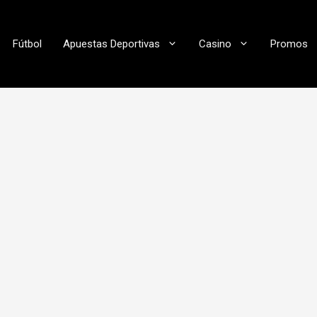
Fútbol
Apuestas Deportivas
Casino
Promos