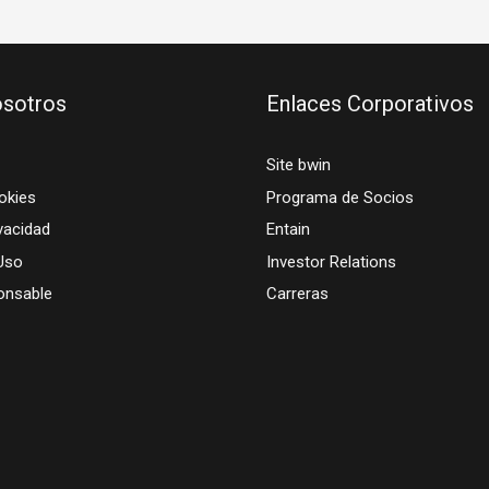
sotros
Enlaces Corporativos
Site bwin
okies
Programa de Socios
vacidad
Entain
Uso
Investor Relations
onsable
Carreras