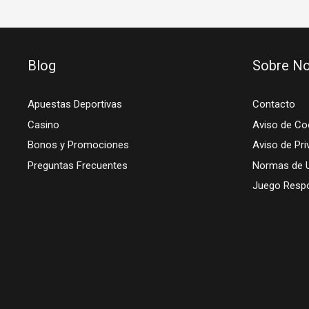
Blog
Sobre No
Apuestas Deportivas
Contacto
Casino
Aviso de Co
Bonos y Promociones
Aviso de Pri
Preguntas Frecuentes
Normas de 
Juego Resp